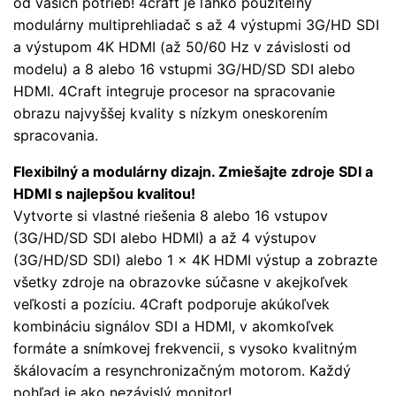
od vašich potrieb! 4craft je ľahko použiteľný
modulárny multiprehliadač s až 4 výstupmi 3G/HD SDI
a výstupom 4K HDMI (až 50/60 Hz v závislosti od
modelu) a 8 alebo 16 vstupmi 3G/HD/SD SDI alebo
HDMI. 4Craft integruje procesor na spracovanie
obrazu najvyššej kvality s nízkym oneskorením
spracovania.
Flexibilný a modulárny dizajn. Zmiešajte zdroje SDI a
HDMI s najlepšou kvalitou!
Vytvorte si vlastné riešenia 8 alebo 16 vstupov
(3G/HD/SD SDI alebo HDMI) a až 4 výstupov
(3G/HD/SD SDI) alebo 1 x 4K HDMI výstup a zobrazte
všetky zdroje na obrazovke súčasne v akejkoľvek
veľkosti a pozíciu. 4Craft podporuje akúkoľvek
kombináciu signálov SDI a HDMI, v akomkoľvek
formáte a snímkovej frekvencii, s vysoko kvalitným
škálovacím a resynchronizačným motorom. Každý
pohľad je ako nezávislý monitor!