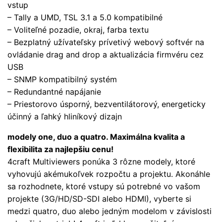
vstup
– Tally a UMD, TSL 3.1 a 5.0 kompatibilné
– Voliteľné pozadie, okraj, farba textu
– Bezplatný užívateľsky prívetivý webový softvér na
ovládanie drag and drop a aktualizácia firmvéru cez
USB
– SNMP kompatibilný systém
– Redundantné napájanie
– Priestorovo úsporný, bezventilátorový, energeticky
účinný a ľahký hliníkový dizajn
modely one, duo a quatro. Maximálna kvalita a
flexibilita za najlepšiu cenu!
4craft Multiviewers ponúka 3 rôzne modely, ktoré
vyhovujú akémukoľvek rozpočtu a projektu. Akonáhle
sa rozhodnete, ktoré vstupy sú potrebné vo vašom
projekte (3G/HD/SD-SDI alebo HDMI), vyberte si
medzi quatro, duo alebo jedným modelom v závislosti