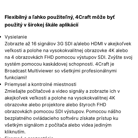
Flexibilný a ľahko použiteľný, 4Craft môže byť
použitý v širokej škále aplikácií
Vysielanie
Zobrazte až 16 signálov 3G SDI a/alebo HDMI v akejkoľvek
veľkosti a polohe na vysokokvalitnej obrazovke 4K alebo
na 4 obrazovkách FHD pomocou výstupov SDI. Zvýšte svoj
systém pomocou kaskádovej schopnosti. 4Craft je
Broadcast Multiviewer so všetkými profesionálnymi
funkciami!
Priemysel a kontrolné miestnosti
Zmiešajte počítačové a video signály a zobrazte ich v
akejkoľvek veľkosti a polohe na vysokokvalitnej 4K
obrazovke alebo projektore alebo štyroch FHD
obrazovkách pomocou SDI výstupov. Pomocou nášho
bezplatného ovládacieho softvéru získate prístup ku
všetkým signálom z počítača alebo videa jediným
kliknutím.