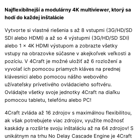
Najflexibilnejší a modulárny 4K multiviewer, ktorý sa
hodí do každej inštalácie
Vytvorte si vlastné riešenia s až 8 vstupmi (3G/HD/SD
SDI alebo HDMI) a až so 4 výstupmi (3G/HD/SD SDI)
alebo 1 x 4K HDMI výstupom a zobrazte všetky
vstupy na obrazovke súčasne v akejkoľvek veľkosti a
pozíciu. V 4Craft je možné uložiť až 6 rozložení a
vyvolať ich pomocou priamych kláves na prednej
klávesnici alebo pomocou nášho webového
užívateľsky prívetivého ovládacieho softvéru.
Ovládajte všetky svoje jednotky 4Craft na diaľku
pomocou tabletu, telefónu alebo PC!
4Craft zvláda až 16 zdrojov s maximálnou flexibilitou,
ak však potrebujete viac zdrojov, využite možnosť
kaskády a rozšírte svoju inštaláciu až na 64 zdrojov! S
unikátnym na trhu No Delay Cascade Engine je 4Craft