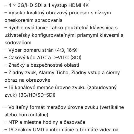
– 4 x 3G/HD SDI a 1 výstup HDMI 4K
– Vysoko kvalitný obrazový procesor s nízkym
oneskorením spracovania
– Rýchle ovládanie: Ľahko použiteľná klávesnica s
užívateľsky konfigurovateľnými priamymi klávesmi a
kódovačom
– Výber pomeru strán (4:3, 16:9)
– Časový kód ATC a D-VITC (SDI)
– Značky a bezpečnostné oblasti
– Žiadny zvuk, Alarmy Ticho, Žiadny vstup a čierny
obraz na obrazovke
– 16 kanálové merače úrovne zvuku (zabudovaný
zvuk) (3G/HD/SD-SDI)
– Voliteľný formát meračov úrovne zvuku (vertikálne
alebo horizontálne)
– NTP a miestne hodiny a časovače
– 16 znakov UMD a informácie o formáte videa na