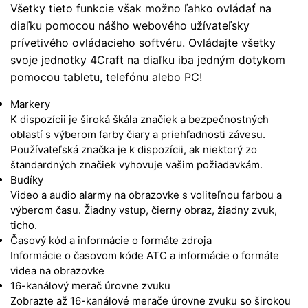
Všetky tieto funkcie však možno ľahko ovládať na
diaľku pomocou nášho webového užívateľsky
prívetivého ovládacieho softvéru. Ovládajte všetky
svoje jednotky 4Craft na diaľku iba jedným dotykom
pomocou tabletu, telefónu alebo PC!
Markery
K dispozícii je široká škála značiek a bezpečnostných
oblastí s výberom farby čiary a priehľadnosti závesu.
Používateľská značka je k dispozícii, ak niektorý zo
štandardných značiek vyhovuje vašim požiadavkám.
Budíky
Video a audio alarmy na obrazovke s voliteľnou farbou a
výberom času. Žiadny vstup, čierny obraz, žiadny zvuk,
ticho.
Časový kód a informácie o formáte zdroja
Informácie o časovom kóde ATC a informácie o formáte
videa na obrazovke
16-kanálový merač úrovne zvuku
Zobrazte až 16-kanálové merače úrovne zvuku so širokou