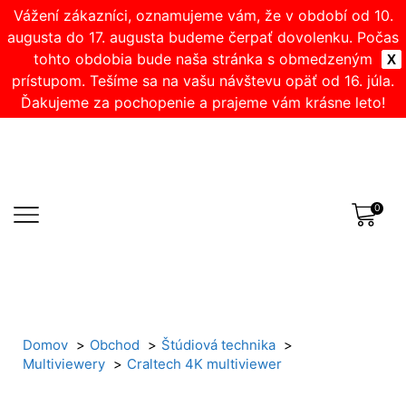
Vážení zákazníci, oznamujeme vám, že v období od 10.
augusta do 17. augusta budeme čerpať dovolenku. Počas
tohto obdobia bude naša stránka s obmedzeným
X
prístupom. Tešíme sa na vašu návštevu opäť od 16. júla.
Ďakujeme za pochopenie a prajeme vám krásne leto!
0
Domov
Obchod
Štúdiová technika
Multiviewery
Craltech 4K multiviewer