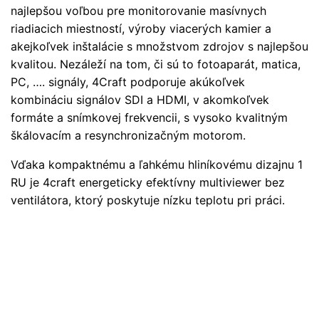
najlepšou voľbou pre monitorovanie masívnych
riadiacich miestností, výroby viacerých kamier a
akejkoľvek inštalácie s množstvom zdrojov s najlepšou
kvalitou. Nezáleží na tom, či sú to fotoaparát, matica,
PC, …. signály, 4Craft podporuje akúkoľvek
kombináciu signálov SDI a HDMI, v akomkoľvek
formáte a snímkovej frekvencii, s vysoko kvalitným
škálovacím a resynchronizačným motorom.
Vďaka kompaktnému a ľahkému hliníkovému dizajnu 1
RU je 4craft energeticky efektívny multiviewer bez
ventilátora, ktorý poskytuje nízku teplotu pri práci.