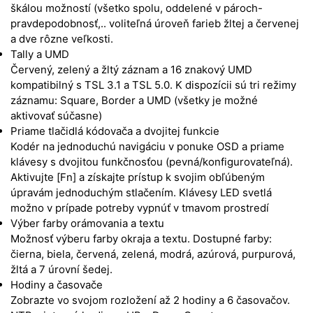
škálou možností (všetko spolu, oddelené v pároch-
pravdepodobnosť,.. voliteľná úroveň farieb žltej a červenej
a dve rôzne veľkosti.
Tally a UMD
Červený, zelený a žltý záznam a 16 znakový UMD
kompatibilný s TSL 3.1 a TSL 5.0. K dispozícii sú tri režimy
záznamu: Square, Border a UMD (všetky je možné
aktivovať súčasne)
Priame tlačidlá kódovača a dvojitej funkcie
Kodér na jednoduchú navigáciu v ponuke OSD a priame
klávesy s dvojitou funkčnosťou (pevná/konfigurovateľná).
Aktivujte [Fn] a získajte prístup k svojim obľúbeným
úpravám jednoduchým stlačením. Klávesy LED svetlá
možno v prípade potreby vypnúť v tmavom prostredí
Výber farby orámovania a textu
Možnosť výberu farby okraja a textu. Dostupné farby:
čierna, biela, červená, zelená, modrá, azúrová, purpurová,
žltá a 7 úrovní šedej.
Hodiny a časovače
Zobrazte vo svojom rozložení až 2 hodiny a 6 časovačov.