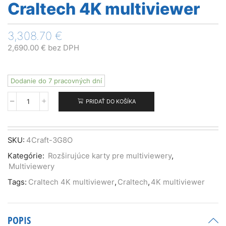
Craltech 4K multiviewer
3,308.70
€
2,690.00
€
bez DPH
Dodanie do 7 pracovných dní
PRIDAŤ DO KOŠÍKA
množstvo
Craltech
4K
multiviewer
SKU:
4Craft-3G8O
Kategórie:
Rozširujúce karty pre multiviewery
,
Multiviewery
Tags:
Craltech 4K multiviewer
,
Craltech
,
4K multiviewer
POPIS