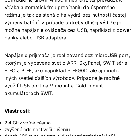
Vďaka automatickému prepínaniu do úsporného
režimu je tak zaistená dlhá výdrž bez nutnosti častej
výmeny batérií. V prípade potreby dlhšej výdrže je
možné napájanie ovládača cez USB, napríklad z power
banky alebo USB adaptéra.
Napájanie prijímača je realizované cez microUSB port,
ktorým je vybavené svetlo ARRI SkyPanel, SWIT séria
FL-C a PL-E, ako napríklad PL-E90D, ale aj mnoho
iných svetiel ďalších výrobcov. Prípadne je možné
využiť USB port na V-mount a Gold-mount
akumulátoroch SWIT.
Vlastnosti:
2,4 GHz voľné pásmo
zvýšená odolnosť voči rušeniu