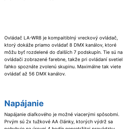
Ovládač LA-WR8 je kompaitiblný vreckový ovládač,
ktorý dokáže priamo ovládať 8 DMX kanálov, ktoré
môžu byť rozdelené do ďalších 7 podskupín. Tie sú na
ovládači zobrazené farebne, takže pri ovládaní svetiel
ľahko spoznáte zvolenú skupinu. Maximálne tak viete
ovládať až 56 DMX kanálov.
Napájanie
Napájanie diaľkového je možné viacerými spôsobmi.
Prvým sú 2x tužkové AA články, ktorých výdrž sa
pohybuje na úrovni 4 hodín nepretržitej prevádzky.