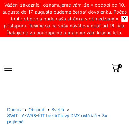
Vážení zákazníci, oznamujeme vám, že v období od 10.
augusta do 17. augusta budeme čerpať dovolenku. Počas
tohto obdobia bude naša stránka s obmedzeným
X
prístupom. Tešíme sa na vašu návštevu opäť od 16. júla.
Ďakujeme za pochopenie a prajeme vám krásne leto!
0
Domov
Obchod
Svetlá
SWIT LA-WR8-KIT bezdrôtový DMX ovládač + 3x
prijímač