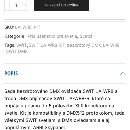
PRIDAŤ DO KOŠÍKA
množstvo
SWIT
LA-
WR8-
SKU:
LA-WR8-KIT
KIT
Kategórie:
Príslušenstvo pre svetlá
,
Svetlá
bezdrôtový
DMX
Tags:
SWIT
,
SWIT LA-WR8 KIT
,
bezdrôtový DMX
,
LA-WR8
ovládač
,
SWIT DMX
+
3x
prijímač
POPIS
Sada bezdrôtového DMX ovládača SWIT LA-WR8 a
troch DMX prijímačov SWIT LA-WR8-R, ktoré sa
pripájajú priamo do 5 pólového XLR konektora na
svetle. Kit je kompatibilný s DMX512 protokolom, teda
všetkými SWIT svetlami s DMX ovládaním ale aj
populárnymi ARRI Skypanel.