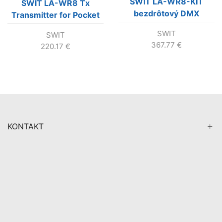
SWIT LA-WR8-KIT
SWIT LA-WR8 Tx
bezdrôtový DMX
Transmitter for Pocket
ovládač + 3x prijímač
Wireless DMX
SWIT
SWIT
367.77
€
220.17
€
KONTAKT