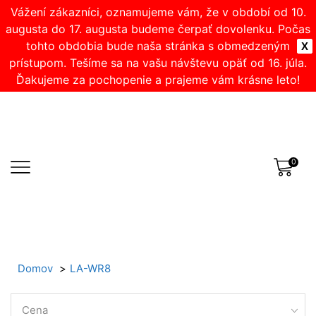
Vážení zákazníci, oznamujeme vám, že v období od 10.
augusta do 17. augusta budeme čerpať dovolenku. Počas
tohto obdobia bude naša stránka s obmedzeným
X
prístupom. Tešíme sa na vašu návštevu opäť od 16. júla.
Ďakujeme za pochopenie a prajeme vám krásne leto!
0
Domov
LA-WR8
Cena