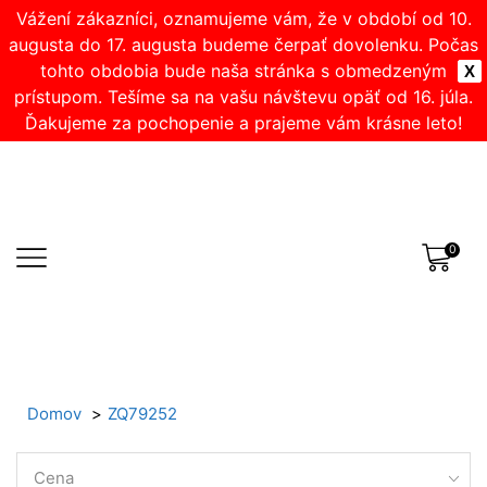
Vážení zákazníci, oznamujeme vám, že v období od 10.
augusta do 17. augusta budeme čerpať dovolenku. Počas
tohto obdobia bude naša stránka s obmedzeným
X
prístupom. Tešíme sa na vašu návštevu opäť od 16. júla.
Ďakujeme za pochopenie a prajeme vám krásne leto!
0
Domov
ZQ79252
Cena