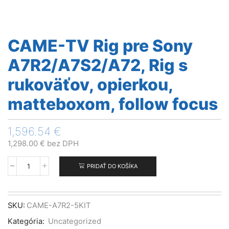
CAME-TV Rig pre Sony
A7R2/A7S2/A72, Rig s
rukoväťov, opierkou,
matteboxom, follow focus
1,596.54
€
1,298.00
€
bez DPH
PRIDAŤ DO KOŠÍKA
množstvo
CAME-
TV
Rig
SKU:
CAME-A7R2-5KIT
pre
Kategória:
Uncategorized
Sony