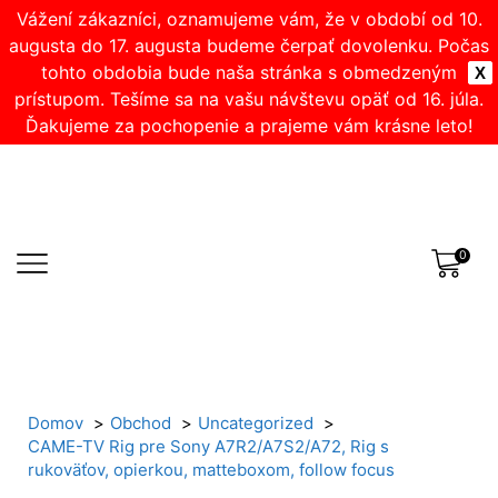
Vážení zákazníci, oznamujeme vám, že v období od 10.
augusta do 17. augusta budeme čerpať dovolenku. Počas
tohto obdobia bude naša stránka s obmedzeným
X
prístupom. Tešíme sa na vašu návštevu opäť od 16. júla.
Ďakujeme za pochopenie a prajeme vám krásne leto!
0
Domov
Obchod
Uncategorized
CAME-TV Rig pre Sony A7R2/A7S2/A72, Rig s
rukoväťov, opierkou, matteboxom, follow focus