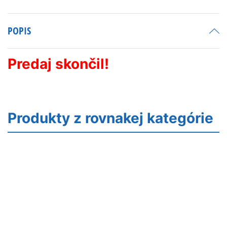
A7R2/A7S2/A72,
Rig
s
POPIS
rukoväťov,
opierkou,
matteboxom,
Predaj skončil!
follow
focus
Produkty z rovnakej kategórie