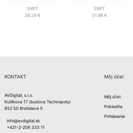
SWIT
SWIT
28.29
€
31.98
€
KONTAKT
Môj účet
AVDigital, s.r.o.
Môj účet
Kutlíkova 17 (budova Technopolu)
Pokladňa
852 50 Bratislava 5
Prihlásenie
info@avdigital.sk
+421-2-206 333 11