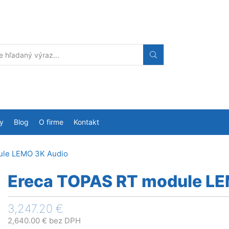
Search
input
y
Blog
O firme
Kontakt
ule LEMO 3K Audio
Ereca TOPAS RT module LE
3,247.20
€
2,640.00
€
bez DPH