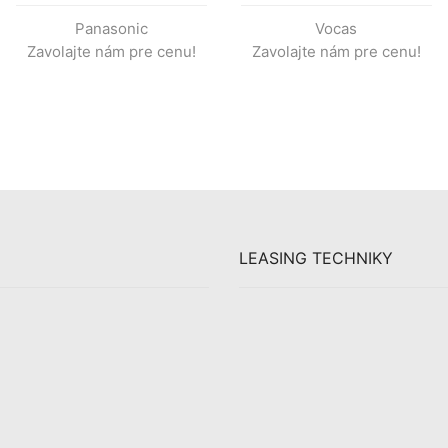
follow focus MFC-1
Panasonic
Vocas
Zavolajte nám pre cenu!
Zavolajte nám pre cenu!
LEASING TECHNIKY