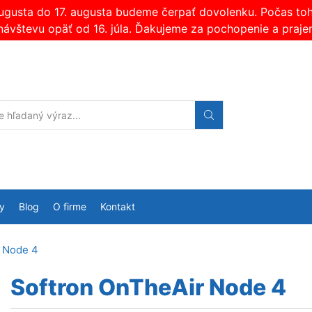
augusta do 17. augusta budeme čerpať dovolenku. Počas t
návštevu opäť od 16. júla. Ďakujeme za pochopenie a praje
Search
input
y
Blog
O firme
Kontakt
r Node 4
Softron OnTheAir Node 4