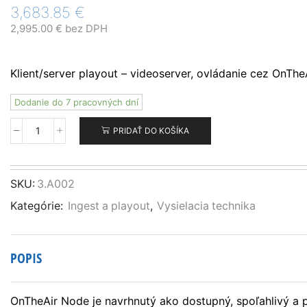
3,683.85
€
2,995.00
€
bez DPH
Klient/server playout – videoserver, ovládanie cez OnTh
Dodanie do 7 pracovných dní
PRIDAŤ DO KOŠÍKA
množstvo
Softron
OnTheAir
Node
SKU:
3.A002
4
Kategórie:
Ingest a playout
,
Vysielacia technika
POPIS
OnTheAir Node je navrhnutý ako dostupný, spoľahlivý a p