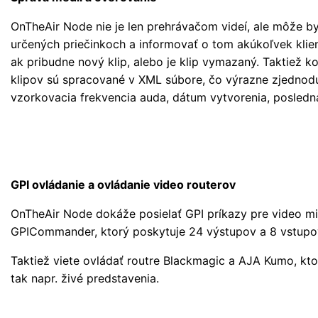
OnTheAir Node nie je len prehrávačom videí, ale môže b
určených priečinkoch a informovať o tom akúkoľvek klie
ak pribudne nový klip, alebo je klip vymazaný. Taktiež ko
klipov sú spracované v XML súbore, čo výrazne zjednodušu
vzorkovacia frekvencia auda, dátum vytvorenia, posledná
GPI ovládanie a ovládanie video routerov
OnTheAir Node dokáže posielať GPI príkazy pre video m
GPICommander, ktorý poskytuje 24 výstupov a 8 vstupo
Taktiež viete ovládať routre Blackmagic a AJA Kumo, ktor
tak napr. živé predstavenia.