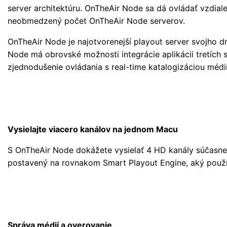
server architektúru. OnTheAir Node sa dá ovládať vzdial
neobmedzený počet OnTheAir Node serverov.
OnTheAir Node je najotvorenejší playout server svojho 
Node má obrovské možnosti integrácie aplikácii tretích 
zjednodušenie ovládania s real-time katalogizáciou médií
Vysielajte viacero kanálov na jednom Macu
S OnTheAir Node dokážete vysielať 4 HD kanály súčasne,
postavený na rovnakom Smart Playout Engine, aký použí
Správa médií a overovanie