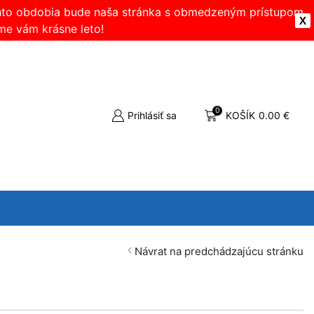
ohto obdobia bude naša stránka s obmedzeným prístupom.
X
me vám krásne leto!
0
Prihlásiť sa
KOŠÍK
0.00
€
Návrat na predchádzajúcu stránku