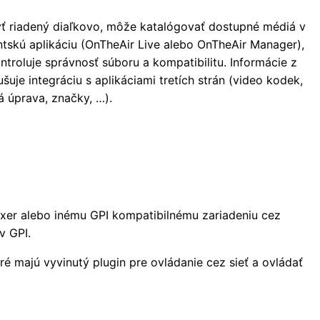
yť riadený diaľkovo, môže katalógovať dostupné médiá v
ntskú aplikáciu (OnTheAir Live alebo OnTheAir Manager),
ntroluje správnosť súboru a kompatibilitu. Informácie z
je integráciu s aplikáciami tretích strán (video kodek,
 úprava, značky, …).
ixer alebo inému GPI kompatibilnému zariadeniu cez
v GPI.
é majú vyvinutý plugin pre ovládanie cez sieť a ovládať