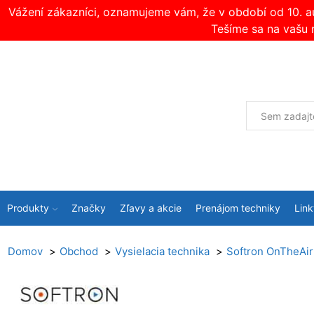
Vážení zákazníci, oznamujeme vám, že v období od 10. 
Tešíme sa na vašu 
Produkty
Značky
Zľavy a akcie
Prenájom techniky
Link
Domov
Obchod
Vysielacia technika
Softron OnTheAi