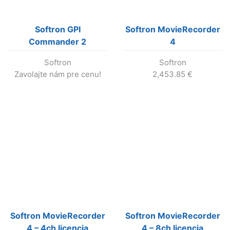
Softron GPI
Softron MovieRecorder
Commander 2
4
Softron
Softron
Zavolajte nám pre cenu!
2,453.85
€
Softron MovieRecorder
Softron MovieRecorder
4 – 4ch licencia
4 – 8ch licencia