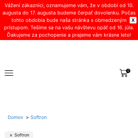
Vážení zákazníci, oznamujeme vám, že v období od 10.
augusta do 17. augusta budeme čerpať dovolenku. Počas
tohto obdobia bude naša stránka s obmedzeným
X
prístupom. Tešíme sa na vašu návštevu opäť od 16. júla.
Ďakujeme za pochopenie a prajeme vám krásne leto!
0
Domov
Softron
Softron