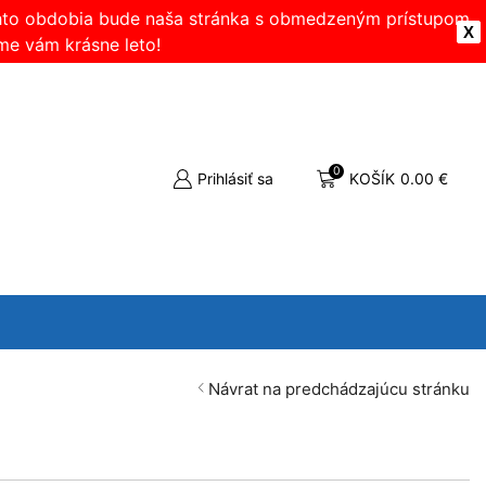
ohto obdobia bude naša stránka s obmedzeným prístupom.
X
me vám krásne leto!
0
Prihlásiť sa
KOŠÍK
0.00
€
Návrat na predchádzajúcu stránku