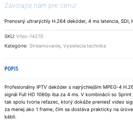
Zavolajte nám pre cenu!
Prenosný ultrarýchly H.264 dekóder, 4 ms latencia, SDI
SKU:
Vitec-14270
Kategórie:
Streamovanie
,
Vysielacia technika
POPIS
Profesionálny IPTV dekóder s najrýchlejším MPEG-4 H
signál Full HD 1080p iba za 4 ms. V kombinácii so Sprin
tak spolu tvoria reťazec, ktorý dokáže preniesť video si
za menej ako 1 frame, čím sa dostáva prakticky na úrov
kábli.