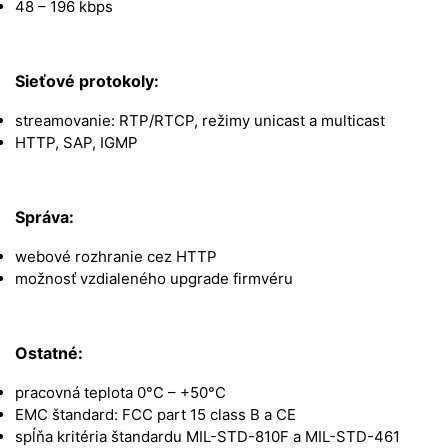
48 – 196 kbps
Sieťové protokoly:
streamovanie: RTP/RTCP, režimy unicast a multicast
HTTP, SAP, IGMP
Správa:
webové rozhranie cez HTTP
možnosť vzdialeného upgrade firmvéru
Ostatné:
pracovná teplota 0°C – +50°C
EMC štandard: FCC part 15 class B a CE
spĺňa kritéria štandardu MIL-STD-810F a MIL-STD-461