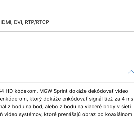
, HDMI, DVI, RTP/RTCP
.264 HD kódekom. MGW Sprint dokáže dekódovať video
t enkóderom, ktorý dokáže enkódovať signál tiež za 4 ms
gnál z bodu na bod, alebo z bodu na viaceré body v sieti
eň video systémov, ktoré prenášajú obraz po koaxiálnom