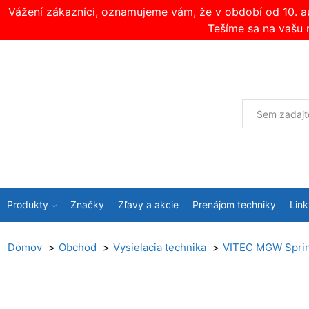
Vážení zákazníci, oznamujeme vám, že v období od 10. 
Tešíme sa na vašu 
Produkty
Značky
Zľavy a akcie
Prenájom techniky
Link
Domov
Obchod
Vysielacia technika
VITEC MGW Spri