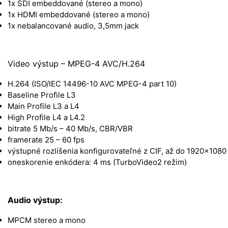
1x SDI embeddované (stereo a mono)
1x HDMI embeddované (stereo a mono)
1x nebalancované audio, 3,5mm jack
Video výstup – MPEG-4 AVC/H.264
H.264 (ISO/IEC 14496-10 AVC MPEG-4 part 10)
Baseline Profile L3
Main Profile L3 a L4
High Profile L4 a L4.2
bitrate 5 Mb/s – 40 Mb/s, CBR/VBR
framerate 25 – 60 fps
výstupné rozlíšenia konfigurovateľné z CIF, až do 1920×1080
oneskorenie enkódera: 4 ms (TurboVideo2 režim)
Audio výstup:
MPCM stereo a mono