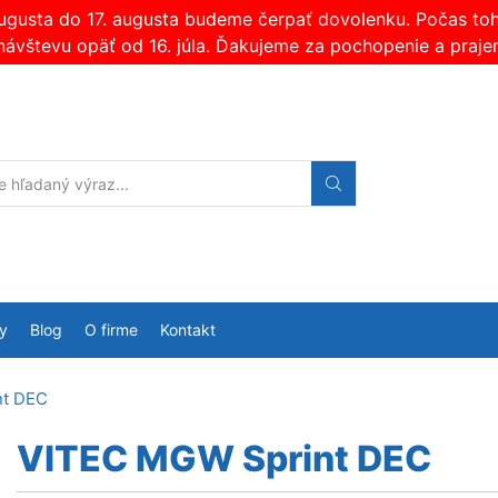
augusta do 17. augusta budeme čerpať dovolenku. Počas t
návštevu opäť od 16. júla. Ďakujeme za pochopenie a praje
Search
input
y
Blog
O firme
Kontakt
nt DEC
VITEC MGW Sprint DEC