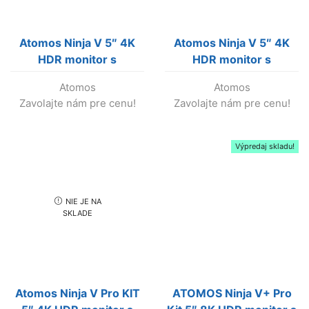
Atomos Ninja V 5″ 4K
Atomos Ninja V 5″ 4K
HDR monitor s
HDR monitor s
rekordérom HC KIT
rekordérom SDI HC KIT
Atomos
Atomos
(Predaj skončil!)
(Predaj skončil!)
Zavolajte nám pre cenu!
Zavolajte nám pre cenu!
Výpredaj skladu!
NIE JE NA
SKLADE
Atomos Ninja V Pro KIT
ATOMOS Ninja V+ Pro