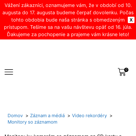
Vážení zákazníci, oznamujeme vám, že v období od 10.
augusta do 17. augusta budeme čerpať dovolenku. Počas
tohto obdobia bude naša stránka s obmedzeným
X
prístupom. Tešíme sa na vašu návštevu opäť od 16. júla.
Ďakujeme za pochopenie a prajeme vám krásne leto!
0
Domov
Záznam a médiá
Video rekordéry
Monitory so záznamom