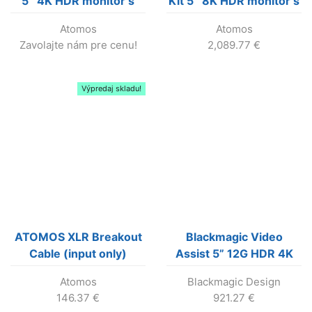
5″ 4K HDR monitor s
Kit 5″ 8K HDR monitor s
SDI RAW rekordérom
SDI RAW rekordérom
Atomos
Atomos
(Predaj skončil!)
Zavolajte nám pre cenu!
2,089.77
€
Výpredaj skladu!
ATOMOS XLR Breakout
Blackmagic Video
Cable (input only)
Assist 5” 12G HDR 4K
monitor so záznamom
Atomos
Blackmagic Design
146.37
€
921.27
€