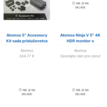
NIE JE NA
SKLADE
Atomos 5″ Accessory
Atomos Ninja V 5″ 4K
Kit sada príslušenstva
HDR monitor s
rekordérom (Predaj
Atomos
Atomos
skončil!)
244.77
€
Zavolajte nám pre cenu!
NIE JE NA
NIE JE NA
SKLADE
SKLADE