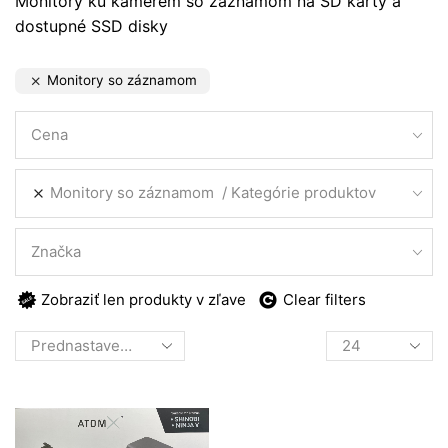
Monitory ku kamerém so záznamom na SD karty a
dostupné SSD disky
Monitory so záznamom
Cena
Monitory so záznamom
Kategórie produktov
Značka
Zobraziť len produkty v zľave
Clear filters
Products
per
page