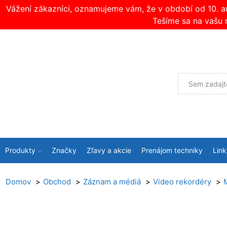
Vážení zákazníci, oznamujeme vám, že v období od 10. 
Tešíme sa na vašu 
Produkty
Značky
Zľavy a akcie
Prenájom techniky
Link
Domov
Obchod
Záznam a médiá
Video rekordéry