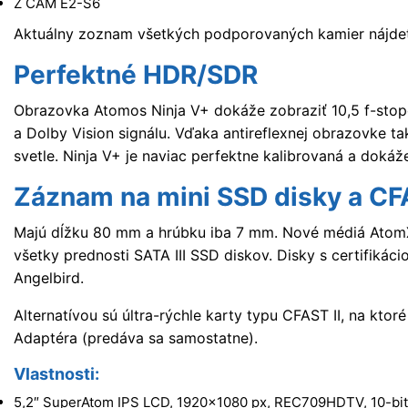
Z CAM E2-S6
Aktuálny zoznam všetkých podporovaných kamier nájde
Perfektné HDR/SDR
Obrazovka Atomos Ninja V+ dokáže zobraziť 10,5 f-sto
a Dolby Vision signálu. Vďaka antireflexnej obrazovke t
svetle. Ninja V+ je naviac perfektne kalibrovaná a doká
Záznam na mini SSD disky a CFA
Majú dĺžku 80 mm a hrúbku iba 7 mm. Nové médiá AtomX
všetky prednosti SATA III SSD diskov. Disky s certifik
Angelbird.
Alternatívou sú últra-rýchle karty typu CFAST II, na k
Adaptéra (predáva sa samostatne).
Vlastnosti:
5,2″ SuperAtom IPS LCD, 1920×1080 px, REC709HDTV, 10-bit