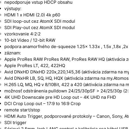
nepodporuje vstup HDCP obsahu
výstupy:
HDMI 1 x HDMI (2.0) 4k p60
SDI loop-out cez AtomX SDI modul
SDI Play-out cez AtomX SDI modul
vzorkovanie 4:2:2
10-bit Video / 12-bit RAW
podpora anamorfného de-squeeze 1.25x 1.33x , 1.5x ,1.8x ,2x
záznam:
Apple ProRes RAW ProRes RAW, ProRes RAW HQ (aktivácia 
Apple ProRes LT, 422, 422HQ
Avid DNxHD DNxHD 220x,220,145,36 (aktivácia zdarma na m
Avid DNxHR LB, SQ, HQ, HQX (aktivácia zdarma na my.Atomo
H.265 LQ, MQ, HQ v 8/10Bit, 422 a 420 (aktivácia zdarma na
možnosť odstránenia pulldown 24/25/30pSF > 24/25/30p (2:2
4K UHD Downscale pre HD Loop out – 4K UHD na FHD
DCI Crop Loop out – 17:9 to 16:9 Crop
remote start/stop
HDMI Auto Trigger, podporované protokoly – Canon, Sony, 
SDI trigger
Sériový 2.5mm Jack LANC control a kalibrácia cez kábel USB 