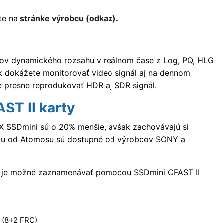
te na
stránke výrobcu (odkaz)
.
pov dynamického rozsahu v reálnom čase z Log, PQ, HLG
ak dokážete monitorovať video signál aj na dennom
že presne reprodukovať HDR aj SDR signál.
ST II karty
 SSDmini sú o 20% menšie, avšak zachovávajú si
áciou od Atomosu sú dostupné od výrobcov SONY a
toré je možné zaznamenávať pomocou SSDmini CFAST II
 (8+2 FRC)