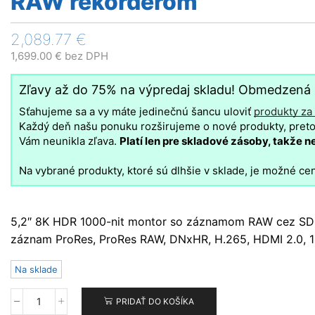
RAW rekordérom
2,089.77
€
1,699.00
€
bez DPH
Zľavy až do 75% na výpredaj skladu! Obmedzená
Sťahujeme sa a vy máte jedinečnú šancu uloviť
produkty za
Každý deň našu ponuku rozširujeme o nové produkty, preto 
Vám neunikla zľava.
Platí len pre skladové zásoby, takže n
Na vybrané produkty, ktoré sú dlhšie v sklade, je možné cen
5,2″ 8K HDR 1000-nit montor so záznamom RAW cez SDI a
záznam ProRes, ProRes RAW, DNxHR, H.265, HDMI 2.0, 
Na sklade
PRIDAŤ DO KOŠÍKA
množstvo