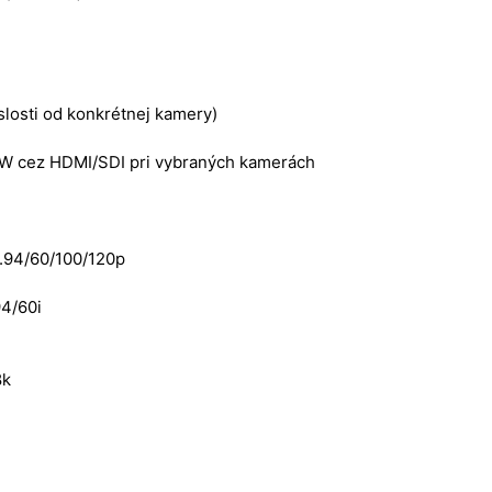
slosti od konkrétnej kamery)
AW cez HDMI/SDI pri vybraných kamerách
9.94/60/100/120p
94/60i
8k