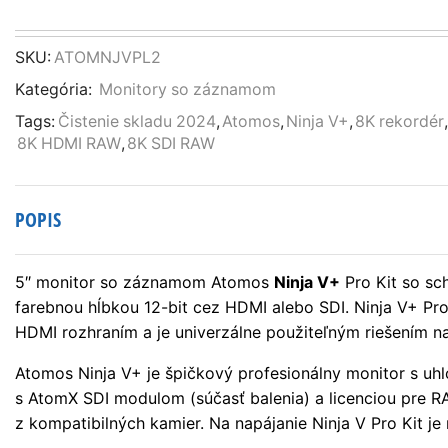
ATOMOS
Ninja
V+
SKU:
ATOMNJVPL2
Pro
Kategória:
Monitory so záznamom
Kit
5"
Tags:
Čistenie skladu 2024
,
Atomos
,
Ninja V+
,
8K rekordér
,
8K
8K HDMI RAW
,
8K SDI RAW
HDR
monitor
s
POPIS
SDI
RAW
rekordérom
5″ monitor so záznamom Atomos
Ninja V+
Pro Kit so s
farebnou hĺbkou 12-bit cez HDMI alebo SDI. Ninja V+ Pr
HDMI rozhraním a je univerzálne použiteľným riešením n
Atomos Ninja V+ je špičkový profesionálny monitor s uh
s AtomX SDI modulom (súčasť balenia) a licenciou pre
z kompatibilných kamier. Na napájanie Ninja V Pro Kit je