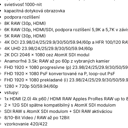
svietivosť 1000-nit
kapacitná dotyková obrazovka
podpora rozlíšení
8K RAW (30p, HDMI)
6K RAW (30p, HDMI/SDI, podpora rozlíšení 5,9K a 5,7K v závi
5K RAW (30p, HDMI)
4K DCI 23.98/24/25/29.9/30/50/59.94/60p a HFR 100/120 R
4K UHD 23.98/24/25/29.9/30/50/59.94/60p
2K DCI 2046 x 1080 cez AtomX SDI modul
Anamorfné 3.5k: RAW až po 60p z vybraných kamier
FHD 1920 x 1080 progresívne (p) 23.98/24/25/29.9/30/50/5
FHD 1920 x 1080 PsF konvertované na P, loop-out PsF
FHD 1920 x 1080 prekladané (i) 23.98/24/25/29.9/30/50/59.
1280 x 720p 50/59.94/60p
vstupy:
1x HDMI (2.0) 4k p60 / HDMI RAW Apples ProRes RAW up to 
2 x 12G SDI spätne kompatibilný s AtomX SDI modulom
SDI RAW s AtomX SDI modulom + SDI RAW aktiváciou
8/10-Bit Video / RAW až po 12Bit
vzorkovanie 420/422