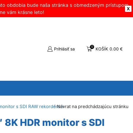
ohto obdobia bude naša stránka s obmedzeným prístupom.
X
me vám krásne leto!
0
Prihlásiť sa
KOŠÍK
0.00
€
monitor s SDI RAW rekordérom
Návrat na predchádzajúcu stránku
″ 8K HDR monitor s SDI