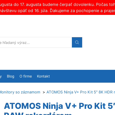
augusta do 17. augusta budeme čerpať dovolenku. Počas t
návštevu opäť od 16. júla. Ďakujeme za pochopenie a praje
Search
input
y
Blog
O firme
Kontakt
Monitory so záznamom
ATOMOS Ninja V+ Pro Kit 5″ 8K HDR 
ATOMOS Ninja V+ Pro Kit 5