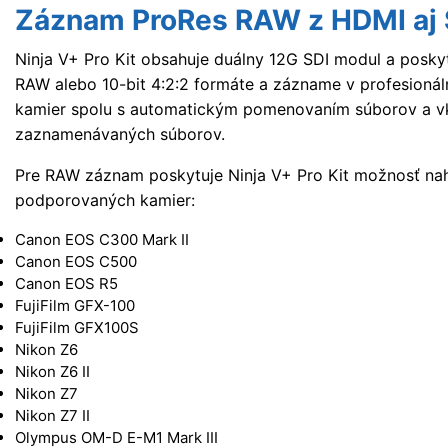
Záznam ProRes RAW z HDMI aj 
Ninja V+ Pro Kit obsahuje duálny 12G SDI modul a poskytu
RAW alebo 10-bit 4:2:2 formáte a zázname v profesionál
kamier spolu s automatickým pomenovaním súborov a v
zaznamenávaných súborov.
Pre RAW záznam poskytuje Ninja V+ Pro Kit možnosť nah
podporovaných kamier:
Canon EOS C300 Mark II
Canon EOS C500
Canon EOS R5
FujiFilm GFX-100
FujiFilm GFX100S
Nikon Z6
Nikon Z6 II
Nikon Z7
Nikon Z7 II
Olympus OM-D E-M1 Mark III