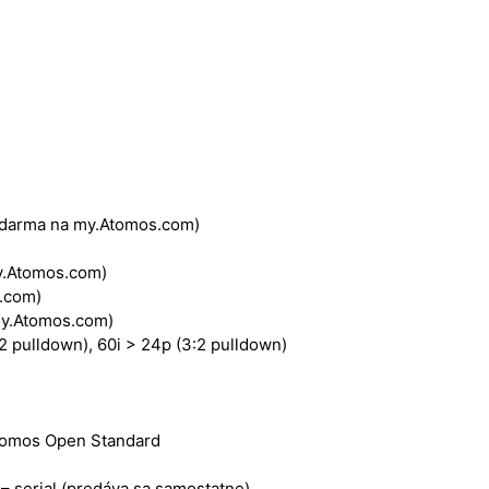
zdarma na my.Atomos.com)
y.Atomos.com)
s.com)
 my.Atomos.com)
 pulldown), 60i > 24p (3:2 pulldown)
Atomos Open Standard
– serial (predáva sa samostatne)