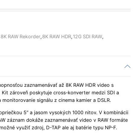
8K RAW Rekorder
,
8K RAW HDR
,
12G SDI RAW
,
chopnosťou zaznamenávať až 8K RAW HDR video s
o Kit zároveň poskytuje cross-konverter medzi SDI a
a monitorovanie signálu z cinema kamier a DSLR.
lopriečkou 5″ a jasom vysokých 1000 nitov. V kombinácii
 RAW záznam dokáže zaznamenávať video v RAW formáte
 možné využiť zdroj, D-TAP ale aj batérie typu NP-F.