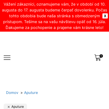
Vážení zákazníci, oznamujeme vám, že v období od 10.
augusta do 17. augusta budeme čerpať dovolenku. Počas
tohto obdobia bude naša stránka s obmedzeným
X
prístupom. Tešíme sa na vašu návštevu opäť od 16. júla.
Ďakujeme za pochopenie a prajeme vám krásne leto!
0
Domov
Aputure
Aputure