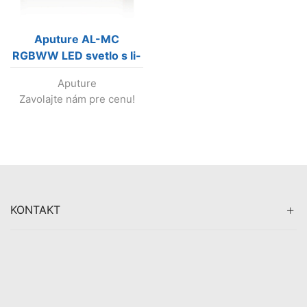
Aputure AL-MC
RGBWW LED svetlo s li-
ion batériou a
Aputure
powerbankou
Zavolajte nám pre cenu!
KONTAKT