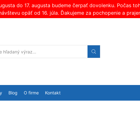
augusta do 17. augusta budeme čerpať dovolenku. Počas t
návštevu opäť od 16. júla. Ďakujeme za pochopenie a praje
Search
input
y
Blog
O firme
Kontakt