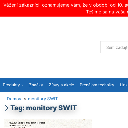
Vážení zákazníci, oznamujeme vám, že v období od 10. 
Tešíme sa na vašu 
Produkty
Značky
Zľavy a akcie
Prenájom techniky
Link
Domov
monitory SWIT
Tag: monitory SWIT