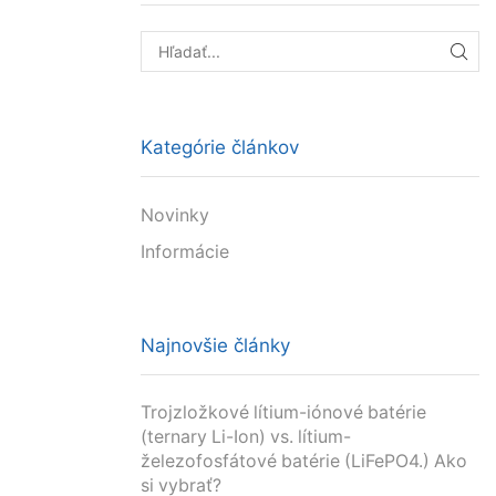
HĽA
Kategórie článkov
Novinky
Informácie
Najnovšie články
Trojzložkové lítium-iónové batérie
(ternary Li-Ion) vs. lítium-
železofosfátové batérie (LiFePO4.) Ako
si vybrať?