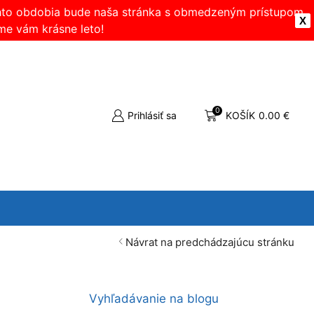
ohto obdobia bude naša stránka s obmedzeným prístupom.
X
me vám krásne leto!
0
Prihlásiť sa
KOŠÍK
0.00
€
Návrat na predchádzajúcu stránku
Vyhľadávanie na blogu