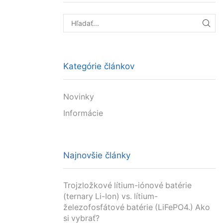
HĽA
Kategórie článkov
Novinky
Informácie
Najnovšie články
Trojzložkové lítium-iónové batérie
(ternary Li-Ion) vs. lítium-
železofosfátové batérie (LiFePO4.) Ako
si vybrať?