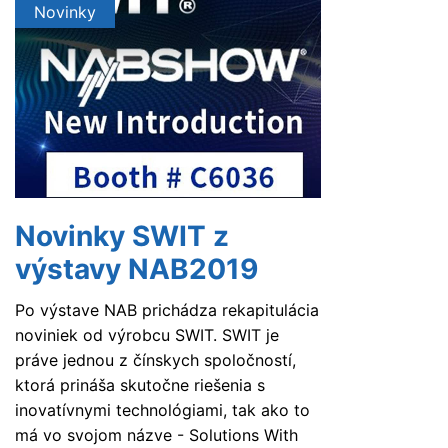
Novinky
Novinky SWIT z
výstavy NAB2019
Po výstave NAB prichádza rekapitulácia
noviniek od výrobcu SWIT. SWIT je
práve jednou z čínskych spoločností,
ktorá prináša skutočne riešenia s
inovatívnymi technológiami, tak ako to
má vo svojom názve - Solutions With