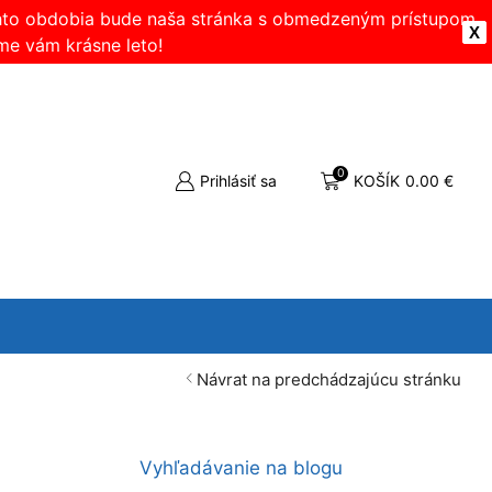
ohto obdobia bude naša stránka s obmedzeným prístupom.
X
me vám krásne leto!
0
Prihlásiť sa
KOŠÍK
0.00
€
Návrat na predchádzajúcu stránku
Vyhľadávanie na blogu