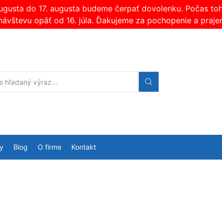
augusta do 17. augusta budeme čerpať dovolenku. Počas t
návštevu opäť od 16. júla. Ďakujeme za pochopenie a praje
Search
input
y
Blog
O firme
Kontakt