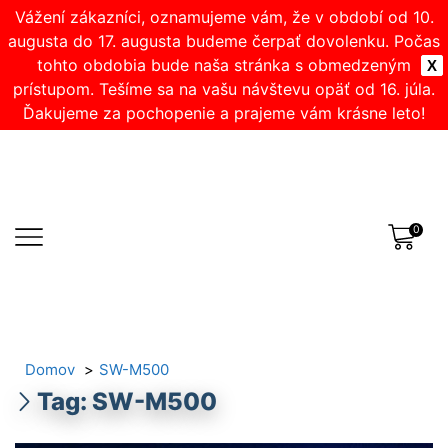
Vážení zákazníci, oznamujeme vám, že v období od 10.
augusta do 17. augusta budeme čerpať dovolenku. Počas
tohto obdobia bude naša stránka s obmedzeným
X
prístupom. Tešíme sa na vašu návštevu opäť od 16. júla.
Ďakujeme za pochopenie a prajeme vám krásne leto!
0
Domov
SW-M500
Tag: SW-M500