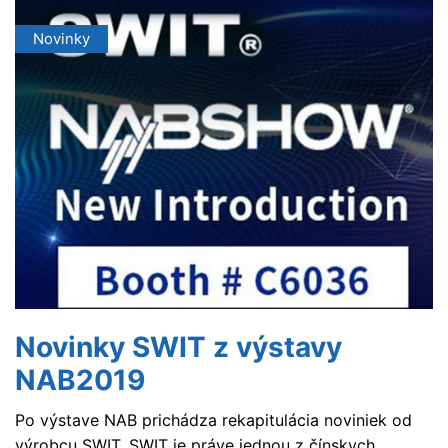
Novinky
Novinky SWIT z výstavy
NAB2019
Po výstave NAB prichádza rekapitulácia noviniek od
výrobcu SWIT. SWIT je práve jednou z čínskych