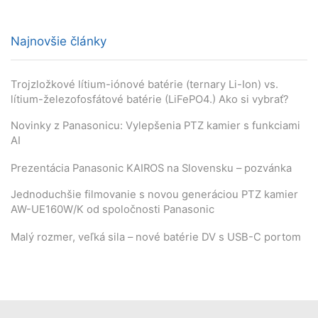
Najnovšie články
Trojzložkové lítium-iónové batérie (ternary Li-Ion) vs.
lítium-železofosfátové batérie (LiFePO4.) Ako si vybrať?
Novinky z Panasonicu: Vylepšenia PTZ kamier s funkciami
AI
Prezentácia Panasonic KAIROS na Slovensku – pozvánka
Jednoduchšie filmovanie s novou generáciou PTZ kamier
AW-UE160W/K od spoločnosti Panasonic
Malý rozmer, veľká sila – nové batérie DV s USB-C portom