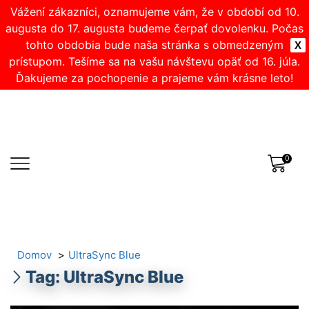
Vážení zákazníci, oznamujeme vám, že v období od 10.
augusta do 17. augusta budeme čerpať dovolenku. Počas
tohto obdobia bude naša stránka s obmedzeným
X
prístupom. Tešíme sa na vašu návštevu opäť od 16. júla.
Ďakujeme za pochopenie a prajeme vám krásne leto!
0
Domov
UltraSync Blue
Tag: UltraSync Blue