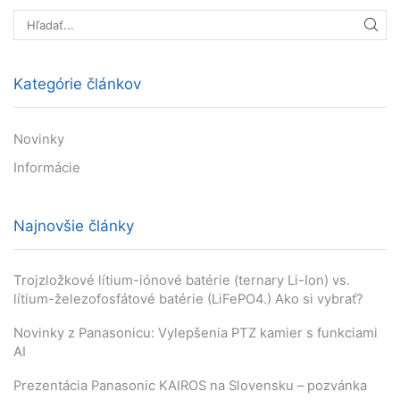
HĽA
Kategórie článkov
Novinky
Informácie
Najnovšie články
Trojzložkové lítium-iónové batérie (ternary Li-Ion) vs.
lítium-železofosfátové batérie (LiFePO4.) Ako si vybrať?
Novinky z Panasonicu: Vylepšenia PTZ kamier s funkciami
AI
Prezentácia Panasonic KAIROS na Slovensku – pozvánka