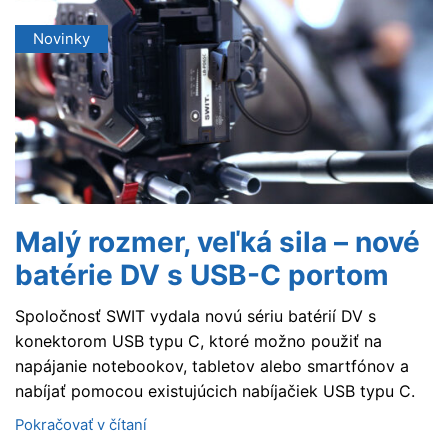
Novinky
Malý rozmer, veľká sila – nové
batérie DV s USB-C portom
Spoločnosť SWIT vydala novú sériu batérií DV s
konektorom USB typu C, ktoré možno použiť na
napájanie notebookov, tabletov alebo smartfónov a
nabíjať pomocou existujúcich nabíjačiek USB typu C.
Pokračovať v čítaní