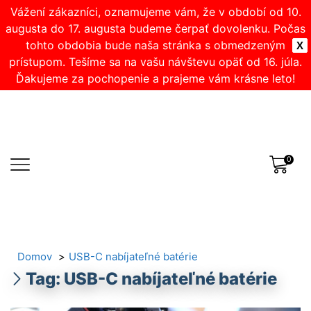
Vážení zákazníci, oznamujeme vám, že v období od 10.
augusta do 17. augusta budeme čerpať dovolenku. Počas
tohto obdobia bude naša stránka s obmedzeným
X
prístupom. Tešíme sa na vašu návštevu opäť od 16. júla.
Ďakujeme za pochopenie a prajeme vám krásne leto!
0
Domov
USB-C nabíjateľné batérie
Tag: USB-C nabíjateľné batérie