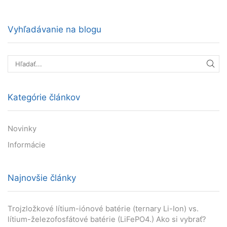
Vyhľadávanie na blogu
HĽA
Kategórie článkov
Novinky
Informácie
Najnovšie články
Trojzložkové lítium-iónové batérie (ternary Li-Ion) vs.
lítium-železofosfátové batérie (LiFePO4.) Ako si vybrať?