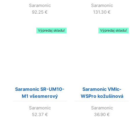
(lavalierový) mikrofón
mikrofón pre
Saramonic
Saramonic
pre DSLR a smartfóny
iPhone/iPad (už sa
92.25
€
131.30
€
nevyrába!)
Výpredaj skladu!
Výpredaj skladu!
Saramonic SR-UM10-
Saramonic VMIc-
M1 všesmerový
WSPro kožušinová
klopový (lavalierový)
veterná ochrana pre
Saramonic
Saramonic
mikrofón pre UwMic9
VMic Pro
52.37
€
36.90
€