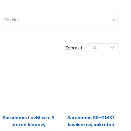
Značka
Products
Zobraziť
per
page
Saramonic LavMicro-S
Saramonic SR-GMX1
stereo klopový
lavalierový mikrofón