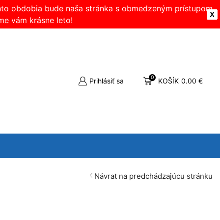
ohto obdobia bude naša stránka s obmedzeným prístupom.
X
me vám krásne leto!
0
Prihlásiť sa
KOŠÍK
0.00
€
Návrat na predchádzajúcu stránku