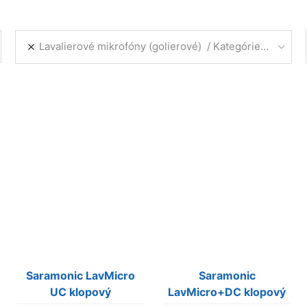
Lavalierové mikrofóny (golierové)
Kategórie produktov
Saramonic LavMicro
Saramonic
UC klopový
LavMicro+DC klopový