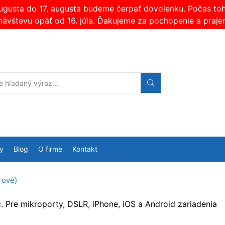
augusta do 17. augusta budeme čerpať dovolenku. Počas t
návštevu opäť od 16. júla. Ďakujeme za pochopenie a praje
Search
input
y
Blog
O firme
Kontakt
rové)
. Pre mikroporty, DSLR, iPhone, iOS a Android zariadenia