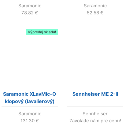
(lavalierový) mikrofón
pre GoPro Hero4 a
Saramonic
Saramonic
pre smartfóny a DSLR
Hero3
78.82
€
52.58
€
Výpredaj skladu!
Saramonic XLavMic-O
Sennheiser ME 2-II
klopový (lavalierový)
mikrofón s XLR so
Saramonic
Sennheiser
všesmerovou
131.30
€
Zavolajte nám pre cenu!
charakteristikou