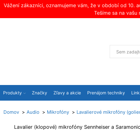
Vážení zákazníci, oznamujeme vám, že v období od 10. 
Tešíme sa na vašu 
Produkty
Značky
Zľavy a akcie
Prenájom techniky
Link
Domov
Audio
Mikrofóny
Lavalierové mikrofóny (golie
Lavalier (klopové) mikrofóny Sennheiser a Saramonic