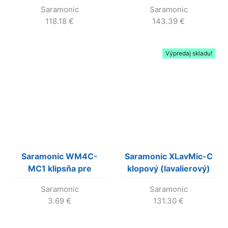
(lavalierový) mikrofón
(lavalierový) mikrofón
Saramonic
Saramonic
pre USB-C zariadenia
s USB-C pre PC, Mac a
118.18
€
143.39
€
iPhone/iPad
Výpredaj skladu!
Saramonic WM4C-
Saramonic XLavMic-C
MC1 klipsňa pre
klopový (lavalierový)
lavalierový mikrofón
mikrofón s XLR so
Saramonic
Saramonic
kardioidnou
3.69
€
131.30
€
charakteristikou