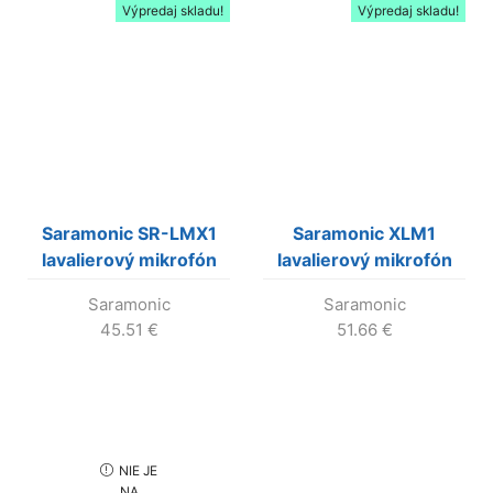
Výpredaj skladu!
Výpredaj skladu!
Saramonic SR-LMX1
Saramonic XLM1
lavalierový mikrofón
lavalierový mikrofón
pre smartfóny
Saramonic
Saramonic
45.51
€
51.66
€
NIE JE
NA