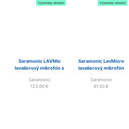
Výpredaj skladu!
Výpredaj skladu!
Saramonic LAVMic
Saramonic LavMicro
lavalierový mikrofón s
lavalierový mikrofón
adaptérom pre
pre smartfóny a DSLR
Saramonic
Saramonic
smartfóny, DSLR a
123.00
€
61.50
€
GoPro