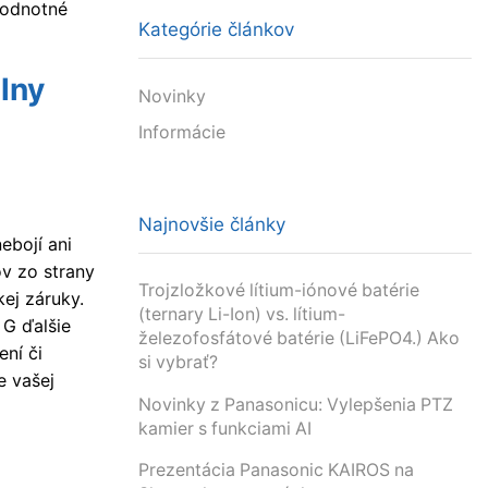
hodnotné
Kategórie článkov
álny
Novinky
Informácie
Najnovšie články
ebojí ani
ov zo strany
Trojzložkové lítium-iónové batérie
kej záruky.
(ternary Li-Ion) vs. lítium-
G ďalšie
železofosfátové batérie (LiFePO4.) Ako
ení či
si vybrať?
e vašej
Novinky z Panasonicu: Vylepšenia PTZ
kamier s funkciami AI
Prezentácia Panasonic KAIROS na