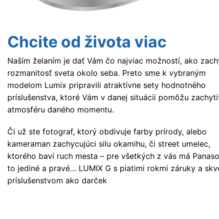
Chcite od života viac
Naším želaním je dať Vám čo najviac možností, ako zachy
rozmanitosť sveta okolo seba. Preto sme k vybraným
modelom Lumix pripravili atraktívne sety hodnotného
príslušenstva, ktoré Vám v danej situácii pomôžu zachyti
atmosféru daného momentu.
Či už ste fotograf, ktorý obdivuje farby prírody, alebo
kameraman zachycujúci silu okamihu, či street umelec,
ktorého baví ruch mesta – pre všetkých z vás má Panaso
to jediné a pravé… LUMIX G s piatimi rokmi záruky a sk
príslušenstvom ako darček