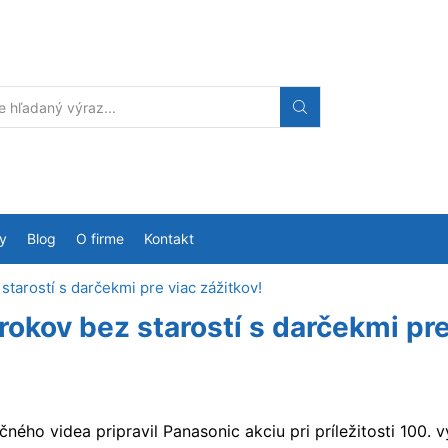
Search
input
y
Blog
O firme
Kontakt
z starostí s darčekmi pre viac zážitkov!
5 rokov bez starostí s darčekmi pr
ného videa pripravil Panasonic akciu pri príležitosti 100. 