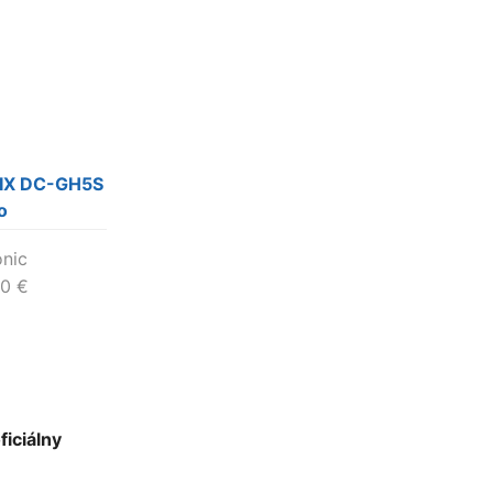
MIX DC-GH5S
o
nic
50
€
ficiálny