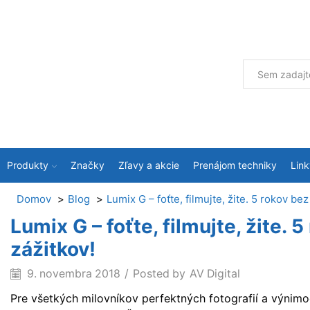
Produkty
Značky
Zľavy a akcie
Prenájom techniky
Link
Domov
Blog
Lumix G – foťte, filmujte, žite. 5 rokov be
Lumix G – foťte, filmujte, žite. 
zážitkov!
9. novembra 2018
/
Posted by
AV Digital
Pre všetkých milovníkov perfektných fotografií a výnimoč