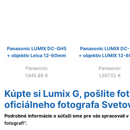
Panasonic LUMIX DC-GH5
Panasonic LUMIX DC
+ objektív Leica 12-60mm
+ objektív LUMIX 12
F2,8-4,0
F3,5-5,6
Panasonic
Panasonic
1,945.86
€
1,567.02
€
Kúpte si Lumix G, pošlite fo
oficiálneho fotografa Sveto
Podrobné informácie o súťaži sme pre vás spracovali 
fotograf!“
.