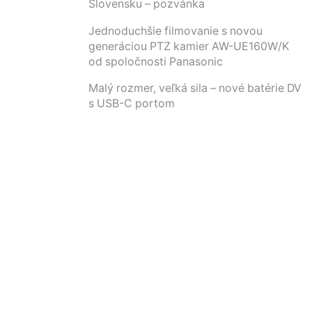
Slovensku – pozvánka
Jednoduchšie filmovanie s novou
generáciou PTZ kamier AW-UE160W/K
od spoločnosti Panasonic
Malý rozmer, veľká sila – nové batérie DV
s USB-C portom