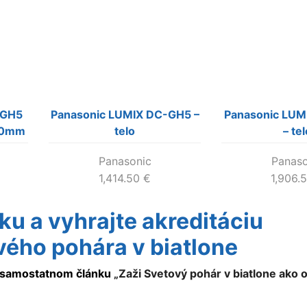
-GH5
Panasonic LUMIX DC-GH5 –
Panasonic LU
-60mm
telo
– tel
Panasonic
Panaso
1,414.50
€
1,906.
tku a vyhrajte akreditáciu
vého pohára v biatlone
v samostatnom článku
„Zaži Svetový pohár v biatlone ako o