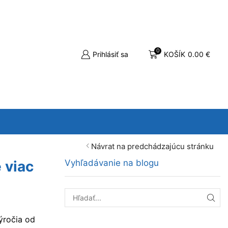
0
Prihlásiť sa
KOŠÍK
0.00
€
Návrat na predchádzajúcu stránku
e viac
Vyhľadávanie na blogu
HĽA
výročia od