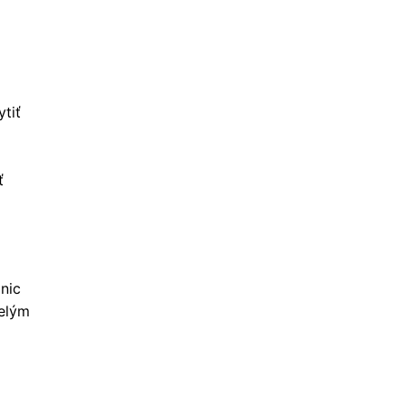
tiť
ť
nic
velým