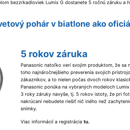
lom bezzrkadloviek Lumix G dostanete 5 ročnú záruku a 
vetový pohár v biatlone ako ofici
5 rokov záruka
Panasonic natoľko verí svojim produktom, že sa n
toho najnáročnejšieho preverenia svojich prístroj
zákazníkov, a to nielen počas dvoch rokov klasic
Panasonic ponúka na vybraných modeloch Lumix 
3 roky záruky navyše, tj. 5 rokov istoty, že pri fot
nakrúcaní nebudete riešiť nič iného než zachyteni
snímky.
Viac informácií a registrácia
tu.