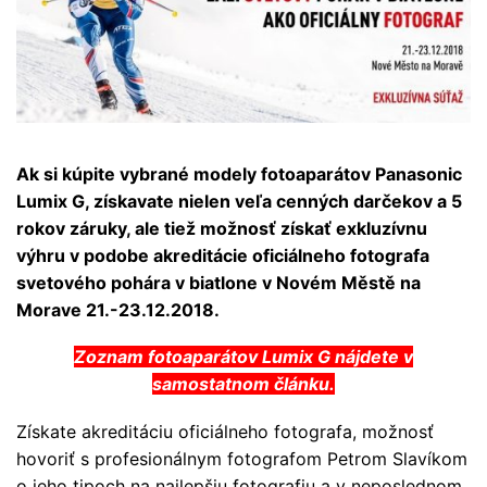
Ak si kúpite vybrané modely fotoaparátov Panasonic
Lumix G, získavate nielen veľa cenných darčekov a 5
rokov záruky, ale tiež možnosť získať exkluzívnu
výhru v podobe akreditácie oficiálneho fotografa
svetového pohára v biatlone v Novém Městě na
Morave 21.-23.12.2018.
Zoznam fotoaparátov Lumix G nájdete
v
samostatnom článku
.
Získate akreditáciu oficiálneho fotografa, možnosť
hovoriť s profesionálnym fotografom Petrom Slavíkom
o jeho tipoch na najlepšiu fotografiu a v neposlednom