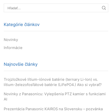
HĽA
Kategórie článkov
Novinky
Informácie
Najnovšie články
Trojzložkové lítium-iónové batérie (ternary Li-Ion) vs.
lítium-železofosfátové batérie (LiFePO4.) Ako si vybrať?
Novinky z Panasonicu: Vylepšenia PTZ kamier s funkciami
AI
Prezentácia Panasonic KAIROS na Slovensku – pozvánka