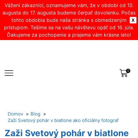
Vážení zákazníci, oznamujeme vám, že v období od 10.
augusta do 17. augusta budeme čerpať dovolenku. Počas
tohto obdobia bude naša stránka s obmedzeným
X
prístupom. Tešíme sa na vašu návštevu opäť od 16. júla.
Ďakujeme za pochopenie a prajeme vám krásne leto!
0
Domov
Blog
Zaži Svetový pohár v biatlone ako oficiálny fotograf
Zaži Svetový pohár v biatlone