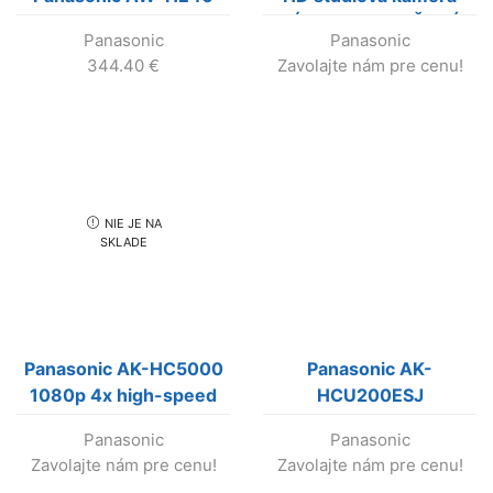
(VÝROBA UKONČENÁ)
Panasonic
Panasonic
344.40
€
Zavolajte nám pre cenu!
NIE JE NA
SKLADE
Panasonic AK-HC5000
Panasonic AK-
1080p 4x high-speed
HCU200ESJ
HDR štúdiová kamera
Panasonic
Panasonic
(výroba ukončená !!!)
Zavolajte nám pre cenu!
Zavolajte nám pre cenu!