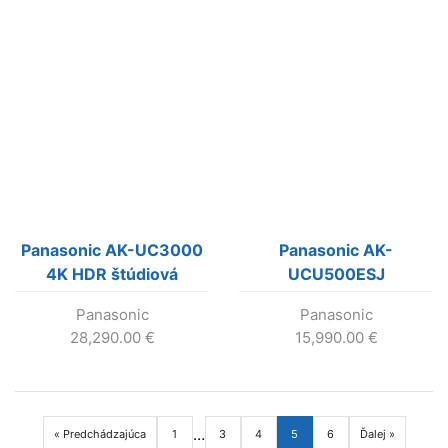
Panasonic AK-UC3000
Panasonic AK-
4K HDR štúdiová
UCU500ESJ
kamera
Panasonic
Panasonic
28,290.00
€
15,990.00
€
…
« Predchádzajúca
1
3
4
5
6
Ďalej »