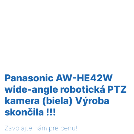
Panasonic AW-HE42W
wide-angle robotická PTZ
kamera (biela) Výroba
skončila !!!
Zavolajte nám pre cenu!