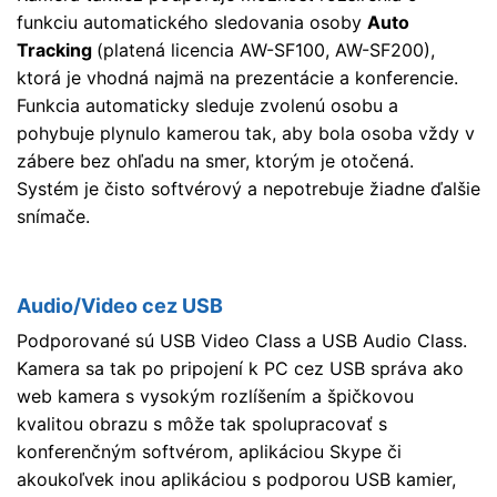
funkciu automatického sledovania osoby
Auto
Tracking
(platená licencia AW-SF100, AW-SF200),
ktorá je vhodná najmä na prezentácie a konferencie.
Funkcia automaticky sleduje zvolenú osobu a
pohybuje plynulo kamerou tak, aby bola osoba vždy v
zábere bez ohľadu na smer, ktorým je otočená.
Systém je čisto softvérový a nepotrebuje žiadne ďalšie
snímače.
Audio/Video cez USB
Podporované sú USB Video Class a USB Audio Class.
Kamera sa tak po pripojení k PC cez USB správa ako
web kamera s vysokým rozlíšením a špičkovou
kvalitou obrazu s môže tak spolupracovať s
konferenčným softvérom, aplikáciou Skype či
akoukoľvek inou aplikáciou s podporou USB kamier,