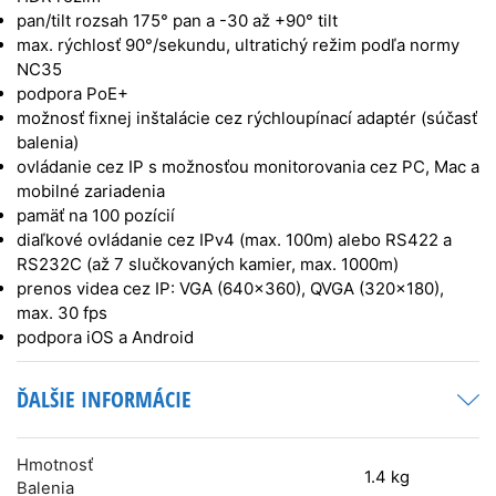
pan/tilt rozsah 175° pan a -30 až +90° tilt
max. rýchlosť 90°/sekundu, ultratichý režim podľa normy
NC35
podpora PoE+
možnosť fixnej inštalácie cez rýchloupínací adaptér (súčasť
balenia)
ovládanie cez IP s možnosťou monitorovania cez PC, Mac a
mobilné zariadenia
pamäť na 100 pozícií
diaľkové ovládanie cez IPv4 (max. 100m) alebo RS422 a
RS232C (až 7 slučkovaných kamier, max. 1000m)
prenos videa cez IP: VGA (640×360), QVGA (320×180),
max. 30 fps
podpora iOS a Android
ĎALŠIE INFORMÁCIE
Hmotnosť
1.4 kg
Balenia