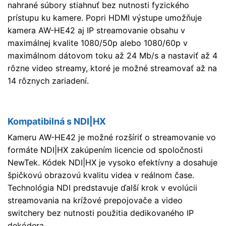
nahrané súbory stiahnuť bez nutnosti fyzického
prístupu ku kamere. Popri HDMI výstupe umožňuje
kamera AW-HE42 aj IP streamovanie obsahu v
maximálnej kvalite 1080/50p alebo 1080/60p v
maximálnom dátovom toku až 24 Mb/s a nastaviť až 4
rôzne video streamy, ktoré je možné streamovať až na
14 rôznych zariadení.
Kompatibilná s NDI|HX
Kameru AW-HE42 je možné rozšíriť o streamovanie vo
formáte NDI|HX zakúpením licencie od spoločnosti
NewTek. Kódek NDI|HX je vysoko efektívny a dosahuje
špičkovú obrazovú kvalitu videa v reálnom čase.
Technológia NDI predstavuje ďalší krok v evolúcii
streamovania na krížové prepojovače a video
switchery bez nutnosti použitia dedikovaného IP
dekódera.