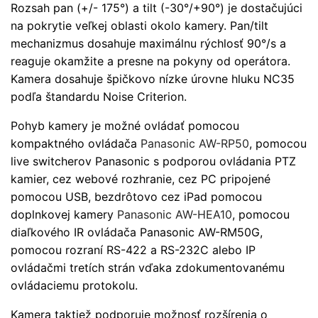
Rozsah pan (+/- 175°) a tilt (-30°/+90°) je dostačujúci
na pokrytie veľkej oblasti okolo kamery. Pan/tilt
mechanizmus dosahuje maximálnu rýchlosť 90°/s a
reaguje okamžite a presne na pokyny od operátora.
Kamera dosahuje špičkovo nízke úrovne hluku NC35
podľa štandardu Noise Criterion.
Pohyb kamery je možné ovládať pomocou
kompaktného ovládača
Panasonic AW-RP50
, pomocou
live switcherov Panasonic s podporou ovládania PTZ
kamier, cez webové rozhranie, cez PC pripojené
pomocou USB, bezdrôtovo cez iPad pomocou
doplnkovej kamery
Panasonic AW-HEA10
, pomocou
diaľkového IR ovládača Panasonic AW-RM50G,
pomocou rozraní RS-422 a RS-232C alebo IP
ovládačmi tretích strán vďaka zdokumentovanému
ovládaciemu protokolu.
Kamera taktiež podporuje možnosť rozšírenia o