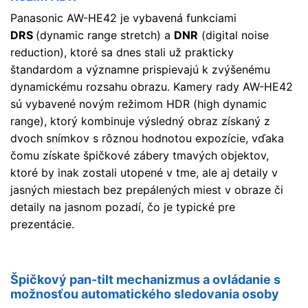
Panasonic AW-HE42 je vybavená funkciami
DRS
(dynamic range stretch) a
DNR
(digital noise
reduction), ktoré sa dnes stali už prakticky
štandardom a významne prispievajú k zvýšenému
dynamickému rozsahu obrazu. Kamery rady AW-HE42
sú vybavené novým režimom HDR (high dynamic
range), ktorý kombinuje výsledný obraz získaný z
dvoch snímkov s rôznou hodnotou expozície, vďaka
čomu získate špičkové zábery tmavých objektov,
ktoré by inak zostali utopené v tme, ale aj detaily v
jasných miestach bez prepálených miest v obraze či
detaily na jasnom pozadí, čo je typické pre
prezentácie.
Špičkový pan-tilt mechanizmus a ovládanie s
možnosťou automatického sledovania osoby