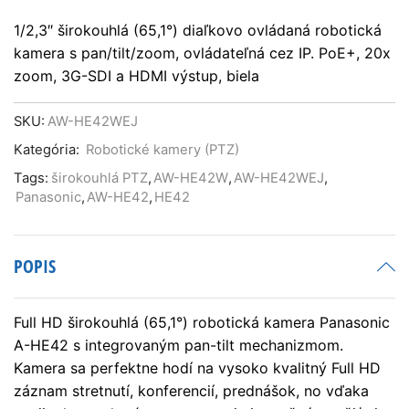
1/2,3″ širokouhlá (65,1°) diaľkovo ovládaná robotická
kamera s pan/tilt/zoom, ovládateľná cez IP. PoE+, 20x
zoom, 3G-SDI a HDMI výstup, biela
SKU:
AW-HE42WEJ
Kategória:
Robotické kamery (PTZ)
Tags:
širokouhlá PTZ
,
AW-HE42W
,
AW-HE42WEJ
,
Panasonic
,
AW-HE42
,
HE42
POPIS
Full HD širokouhlá (65,1°) robotická kamera Panasonic
A-HE42 s integrovaným pan-tilt mechanizmom.
Kamera sa perfektne hodí na vysoko kvalitný Full HD
záznam stretnutí, konferencií, prednášok, no vďaka