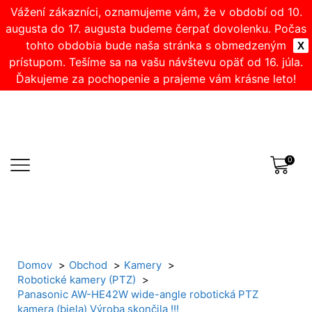
Vážení zákazníci, oznamujeme vám, že v období od 10.
augusta do 17. augusta budeme čerpať dovolenku. Počas
tohto obdobia bude naša stránka s obmedzeným
X
prístupom. Tešíme sa na vašu návštevu opäť od 16. júla.
Ďakujeme za pochopenie a prajeme vám krásne leto!
0
Domov
Obchod
Kamery
Robotické kamery (PTZ)
Panasonic AW-HE42W wide-angle robotická PTZ
kamera (biela) Výroba skončila !!!