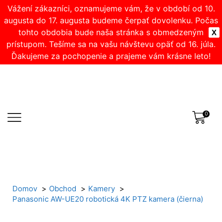
Vážení zákazníci, oznamujeme vám, že v období od 10.
augusta do 17. augusta budeme čerpať dovolenku. Počas
tohto obdobia bude naša stránka s obmedzeným
X
prístupom. Tešíme sa na vašu návštevu opäť od 16. júla.
Ďakujeme za pochopenie a prajeme vám krásne leto!
0
Domov
Obchod
Kamery
Panasonic AW-UE20 robotická 4K PTZ kamera (čierna)