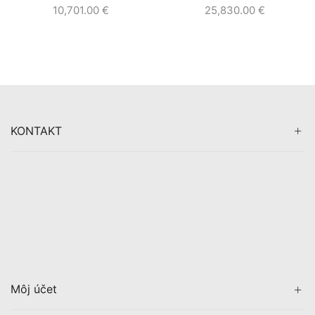
10,701.00
€
25,830.00
€
62dB.
KONTAKT
Môj účet