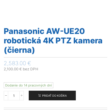
Panasonic AW-UE20
robotická 4K PTZ kamera
(čierna)
2,583.00
€
2,100.00
€
bez DPH
Dodanie do 14 pracovných dní
PRIDAŤ DO KOŠÍKA
množstvo
Panasonic
AW-