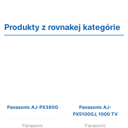
Produkty z rovnakej kategórie
Panasonic AJ-PX380G
Panasonic AJ-
PX5100GJ, 1000 TV
lines, F13 at 50i and a
Panasonic
Panasonic
signal to noise ratio of