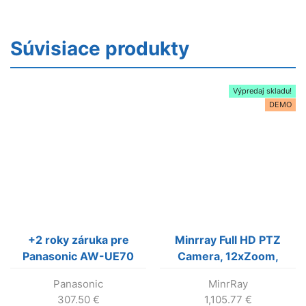
Súvisiace produkty
Výpredaj skladu!
DEMO
+2 roky záruka pre
Minrray Full HD PTZ
Panasonic AW-UE70
Camera, 12xZoom,
(AW-UE705YWV)
(Black color)
Panasonic
MinrRay
307.50
€
1,105.77
€