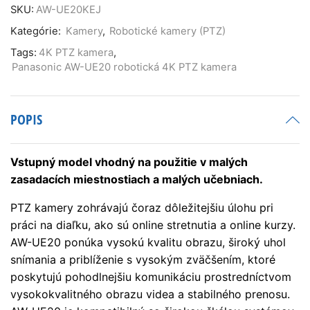
UE20
SKU:
AW-UE20KEJ
robotická
Kategórie:
Kamery
,
Robotické kamery (PTZ)
4K
PTZ
Tags:
4K PTZ kamera
,
kamera
Panasonic AW-UE20 robotická 4K PTZ kamera
(čierna)
POPIS
Vstupný model vhodný na použitie v malých
zasadacích miestnostiach a malých učebniach.
PTZ kamery zohrávajú čoraz dôležitejšiu úlohu pri
práci na diaľku, ako sú online stretnutia a online kurzy.
AW-UE20 ponúka vysokú kvalitu obrazu, široký uhol
snímania a priblíženie s vysokým zväčšením, ktoré
poskytujú pohodlnejšiu komunikáciu prostredníctvom
vysokokvalitného obrazu videa a stabilného prenosu.