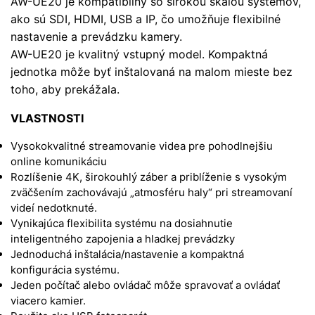
AW-UE20 je kompatibilný so širokou škálou systémov,
ako sú SDI, HDMI, USB a IP, čo umožňuje flexibilné
nastavenie a prevádzku kamery.
AW-UE20 je kvalitný vstupný model. Kompaktná
jednotka môže byť inštalovaná na malom mieste bez
toho, aby prekážala.
VLASTNOSTI
Vysokokvalitné streamovanie videa pre pohodlnejšiu
online komunikáciu
Rozlíšenie 4K, širokouhlý záber a priblíženie s vysokým
zväčšením zachovávajú „atmosféru haly“ pri streamovaní
videí nedotknuté.
Vynikajúca flexibilita systému na dosiahnutie
inteligentného zapojenia a hladkej prevádzky
Jednoduchá inštalácia/nastavenie a kompaktná
konfigurácia systému.
Jeden počítač alebo ovládač môže spravovať a ovládať
viacero kamier.