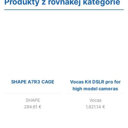
Produkty z rovnakej kategórie
SHAPE A7R3 CAGE
Vocas Kit DSLR pro for
high model cameras
SHAPE
Vocas
284.61
€
1,621.14
€