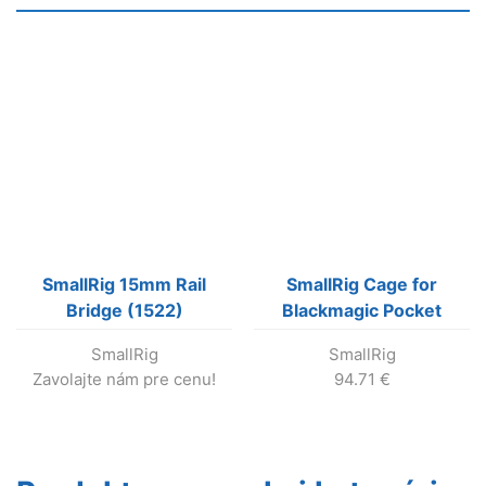
SmallRig 15mm Rail
SmallRig Cage for
Bridge (1522)
Blackmagic Pocket
univerzálny úchyt na 15
Cinema Camera 4K
SmallRig
SmallRig
mm rúrky, už sa
Zavolajte nám pre cenu!
94.71
€
nevyrába !!!