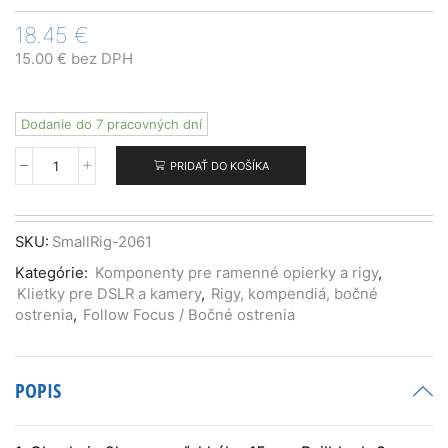
18.45
€
15.00
€
bez DPH
Dodanie do 7 pracovných dní
PRIDAŤ DO KOŠÍKA
množstvo
SmallRig
Super
Lightweight
SKU:
SmallRig-2061
15mm-
Kategórie:
Komponenty pre ramenné opierky a rigy
,
Railblock
Klietky pre DSLR a kamery
,
Rigy, kompendiá, bočné
2-
ostrenia
,
Follow Focus / Bočné ostrenia
pack
(2061)
POPIS