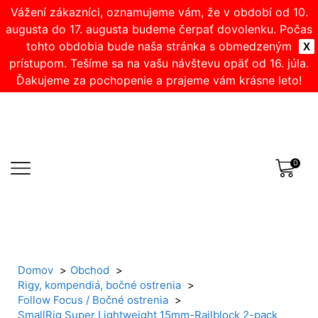
Vážení zákazníci, oznamujeme vám, že v období od 10.
augusta do 17. augusta budeme čerpať dovolenku. Počas
tohto obdobia bude naša stránka s obmedzeným
X
prístupom. Tešíme sa na vašu návštevu opäť od 16. júla.
Ďakujeme za pochopenie a prajeme vám krásne leto!
0
Domov
Obchod
Rigy, kompendiá, bočné ostrenia
Follow Focus / Bočné ostrenia
SmallRig Super Lightweight 15mm-Railblock 2-pack