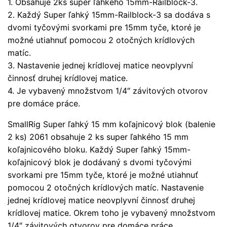
1. Obsahuje 2ks super ľahkého 15mm-Railblock-3.
2. Každý Super ľahký 15mm-Railblock-3 sa dodáva s
dvomi tyčovými svorkami pre 15mm tyče, ktoré je
možné utiahnuť pomocou 2 otočných krídlových
matíc.
3. Nastavenie jednej krídlovej matice neovplyvní
činnosť druhej krídlovej matice.
4. Je vybavený množstvom 1/4″ závitových otvorov
pre domáce práce.
SmallRig Super ľahký 15 mm koľajnicový blok (balenie
2 ks) 2061 obsahuje 2 ks super ľahkého 15 mm
koľajnicového bloku. Každý Super ľahký 15mm-
koľajnicový blok je dodávaný s dvomi tyčovými
svorkami pre 15mm tyče, ktoré je možné utiahnuť
pomocou 2 otočných krídlových matíc. Nastavenie
jednej krídlovej matice neovplyvní činnosť druhej
krídlovej matice. Okrem toho je vybavený množstvom
1/4″ závitových otvorov pre domáce práce.