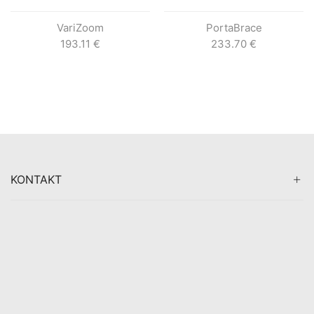
VariZoom
PortaBrace
193.11
€
233.70
€
KONTAKT