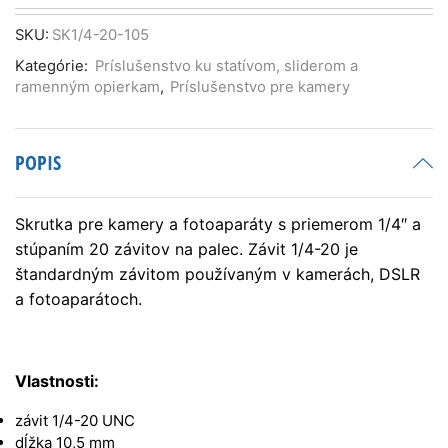
skrutka
1/4"-20,
SKU:
SK1/4-20-105
dĺžka
Kategórie:
Príslušenstvo ku statívom, sliderom a
10,5mm
ramenným opierkam
,
Príslušenstvo pre kamery
POPIS
Skrutka pre kamery a fotoaparáty s priemerom 1/4″ a
stúpaním 20 závitov na palec. Závit 1/4-20 je
štandardným závitom používaným v kamerách, DSLR
a fotoaparátoch.
Vlastnosti:
závit 1/4-20 UNC
dĺžka 10,5 mm