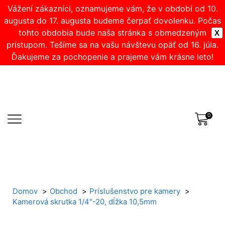
Vážení zákazníci, oznamujeme vám, že v období od 10.
augusta do 17. augusta budeme čerpať dovolenku. Počas
tohto obdobia bude naša stránka s obmedzeným
X
prístupom. Tešíme sa na vašu návštevu opäť od 16. júla.
Ďakujeme za pochopenie a prajeme vám krásne leto!
0
Domov
Obchod
Príslušenstvo pre kamery
Kamerová skrutka 1/4″-20, dĺžka 10,5mm