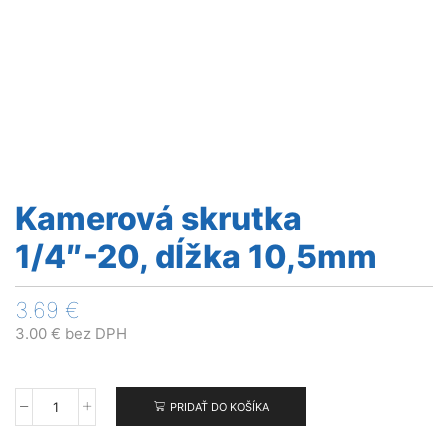
Kamerová skrutka
1/4″-20, dĺžka 10,5mm
3.69
€
3.00
€
bez DPH
PRIDAŤ DO KOŠÍKA
množstvo
Kamerová