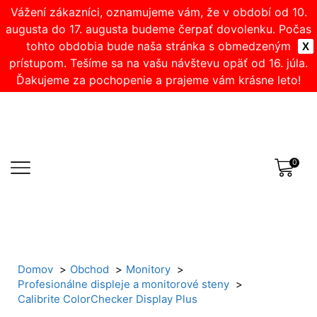
Vážení zákazníci, oznamujeme vám, že v období od 10.
augusta do 17. augusta budeme čerpať dovolenku. Počas
tohto obdobia bude naša stránka s obmedzeným
X
prístupom. Tešíme sa na vašu návštevu opäť od 16. júla.
Ďakujeme za pochopenie a prajeme vám krásne leto!
0
Domov
Obchod
Monitory
Profesionálne displeje a monitorové steny
Calibrite ColorChecker Display Plus