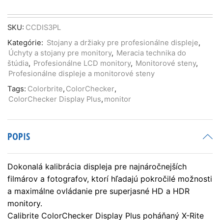
Calibrite
ColorChecker
Display
SKU:
CCDIS3PL
Plus
Kategórie:
Stojany a držiaky pre profesionálne displeje
,
Úchyty a stojany pre monitory
,
Meracia technika do
štúdia
,
Profesionálne LCD monitory
,
Monitorové steny
,
Profesionálne displeje a monitorové steny
Tags:
Colorbrite
,
ColorChecker
,
ColorChecker Display Plus
,
monitor
POPIS
Dokonalá kalibrácia displeja pre najnáročnejších
filmárov a fotografov, ktorí hľadajú pokročilé možnosti
a maximálne ovládanie pre superjasné HD a HDR
monitory.
Calibrite ColorChecker Display Plus poháňaný X-Rite