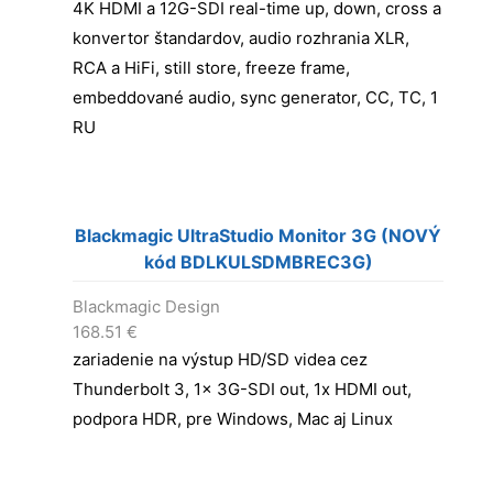
4K HDMI a 12G-SDI real-time up, down, cross a
konvertor štandardov, audio rozhrania XLR,
RCA a HiFi, still store, freeze frame,
embeddované audio, sync generator, CC, TC, 1
RU
Blackmagic UltraStudio Monitor 3G (NOVÝ
kód BDLKULSDMBREC3G)
Blackmagic Design
168.51
€
zariadenie na výstup HD/SD videa cez
Thunderbolt 3, 1x 3G-SDI out, 1x HDMI out,
podpora HDR, pre Windows, Mac aj Linux