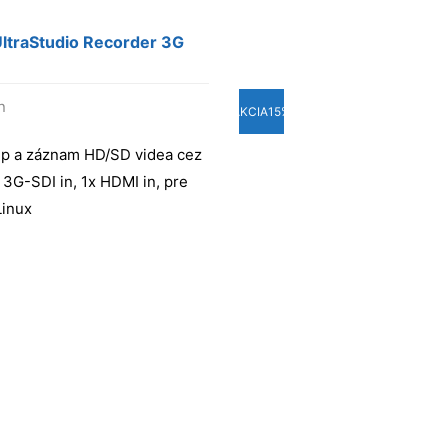
ltraStudio Recorder 3G
n
AKCIA
15%
up a záznam HD/SD videa cez
 3G-SDI in, 1x HDMI in, pre
Linux