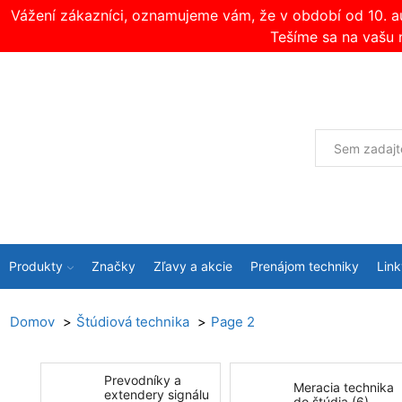
Vážení zákazníci, oznamujeme vám, že v období od 10. 
Tešíme sa na vašu 
Produkty
Značky
Zľavy a akcie
Prenájom techniky
Link
Domov
Štúdiová technika
Page 2
Prevodníky a
Meracia technika
extendery signálu
do štúdia (6)