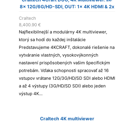
8x 12G/6G/HD-SDI, OUT: 1x 4K HDMI & 2x
3G/HD-SDI
Craltech
8,400.90
€
Najflexibilnejší a modulárny 4K multiviewer,
ktorý sa hodí do každej inštalácie
Predstavujeme 4KCRAFT, dokonalé riešenie na
vytváranie vlastných, vysokovýkonných
nastavení prispôsobených vašim špecifickým
potrebám. Vďaka schopnosti spracovať až 16
vstupov vrátane 12G/3G/HD/SD SDI alebo HDMI
a až 4 výstupy (3G/HD/SD SDI) alebo jeden
výstup 4K...
Craltech 4K multiviewer