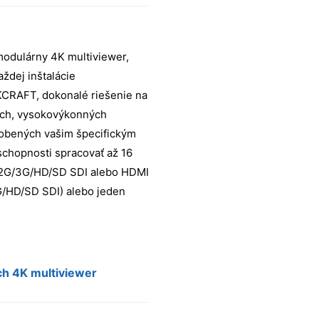
3G/HD-SDI
 modulárny 4K multiviewer,
aždej inštalácie
CRAFT, dokonalé riešenie na
ých, vysokovýkonných
sobených vašim špecifickým
chopnosti spracovať až 16
12G/3G/HD/SD SDI alebo HDMI
G/HD/SD SDI) alebo jeden
ch 4K multiviewer