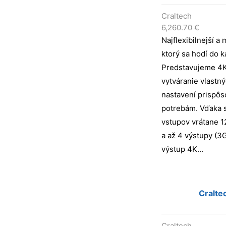
Craltech
6,260.70
€
Najflexibilnejší a
ktorý sa hodí do k
Predstavujeme 4K
vytváranie vlastn
nastavení prispô
potrebám. Vďaka s
vstupov vrátane 
a až 4 výstupy (3
výstup 4K...
Cralte
Craltech