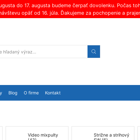
augusta do 17. augusta budeme čerpať dovolenku. Počas t
návštevu opäť od 16. júla. Ďakujeme za pochopenie a praje
Search
input
y
Blog
O firme
Kontakt
Video mixpulty
Strižne a strihový
(43)
SW (6)