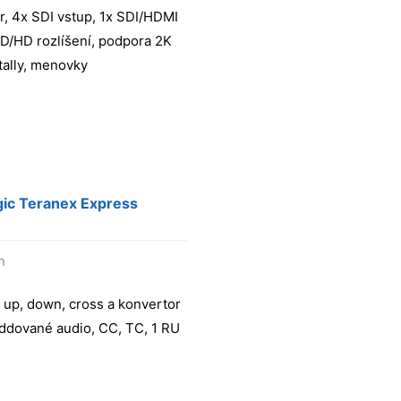
r, 4x SDI vstup, 1x SDI/HDMI
D/HD rozlíšení, podpora 2K
tally, menovky
ic Teranex Express
n
 up, down, cross a konvertor
ddované audio, CC, TC, 1 RU