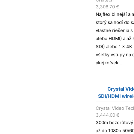
3,308.70
€
Najflexibilnejší a
ktorý sa hodí do k
vlastné riešenia 
alebo HDMI) a až
SDI) alebo 1 x 4K
všetky vstupy na 
akejkoľvek...
Crystal Vi
SDI/HDMI wirel
Crystal Video Te
3,444.00
€
300m bezdrôtový
až do 1080p 50/60