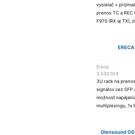
vysielač + prijíma
prenos TC a REC 
F970 (RX aj TX), d
ERECA
Ereca
3,530.10
€
3U rack na prenos
signálov cez SFP 
možnosť napájani
multiplexingu, 1x
Glensound GS-