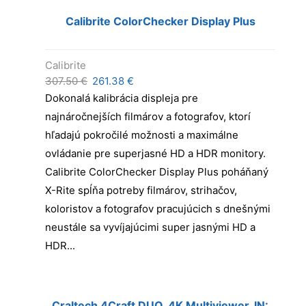
Calibrite ColorChecker Display Plus
Calibrite
Pôvodná
Aktuálna
307.50
€
261.38
€
cena
cena
Dokonalá kalibrácia displeja pre
bola:
je:
najnáročnejších filmárov a fotografov, ktorí
307.50 €.
261.38 €.
hľadajú pokročilé možnosti a maximálne
ovládanie pre superjasné HD a HDR monitory.
Calibrite ColorChecker Display Plus poháňaný
X-Rite spĺňa potreby filmárov, strihačov,
koloristov a fotografov pracujúcich s dnešnými
neustále sa vyvíjajúcimi super jasnými HD a
HDR...
Craltech 4Craft DUO, 4K Multiviewer. IN: