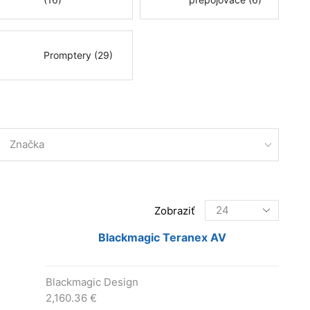
Promptery (29)
Značka
Products
Zobraziť
per
page
Blackmagic Teranex AV
Blackmagic Design
2,160.36
€