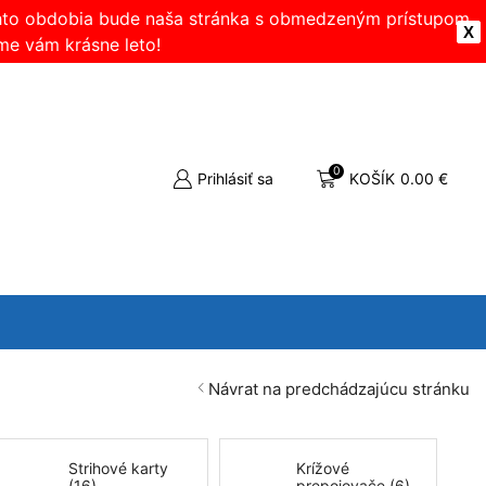
ohto obdobia bude naša stránka s obmedzeným prístupom.
X
me vám krásne leto!
0
Prihlásiť sa
KOŠÍK
0.00
€
Návrat na predchádzajúcu stránku
Strihové karty
Krížové
(16)
prepojovače (6)