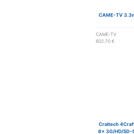
CAME-TV 3.3m 
CAME-TV
602.70
€
Craltech 4Craf
8x 3G/HD/SD-S