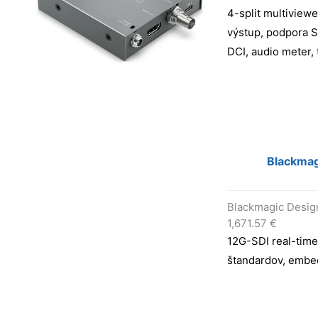
4-split multiviewe
výstup, podpora S
DCI, audio meter, 
Blackmag
Blackmagic Desig
1,671.57
€
12G-SDI real-time
štandardov, embe