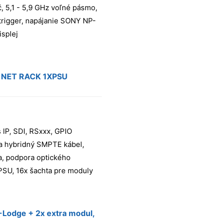
č, 5,1 - 5,9 GHz voľné pásmo,
trigger, napájanie SONY NP-
isplej
 NET RACK 1XPSU
 IP, SDI, RSxxx, GPIO
a hybridný SMPTE kábel,
a, podpora optického
 PSU, 16x šachta pre moduly
Lodge + 2x extra modul,