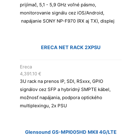
prijímač, 5,1 - 5,9 GHz voľné pásmo,
monitorovanie signálu cez iOS/Android,
napájanie SONY NP-F970 (RX aj TX), displej
ERECA NET RACK 2XPSU
Ereca
4,391.10
€
3U rack na prenos IP, SDI, RSxxx, GPIO
signálov cez SFP a hybridný SMPTE kábel,
možnosť napájania, podpora optického
multiplexingu, 2x PSU
Glensound GS-MPI005HD MKII 4G/LTE