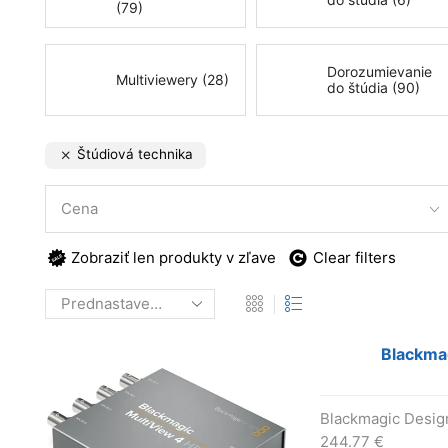
(79)
Dorozumievanie
Multiviewery (28)
do štúdia (90)
Štúdiová technika
Cena
Zobraziť len produkty v zľave
Clear filters
Blackma
Blackmagic Desig
244.77
€