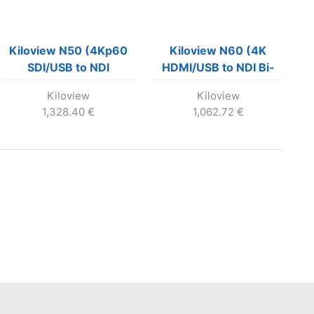
Kiloview N50 (4Kp60
Kiloview N60 (4K
SDI/USB to NDI
HDMI/USB to NDI Bi-
Encoder/Decoder)
Directional Converter)
Kiloview
Kiloview
1,328.40
€
1,062.72
€