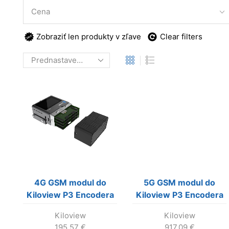
Cena
Zobraziť len produkty v zľave
Clear filters
4G GSM modul do
5G GSM modul do
Kiloview P3 Encodera
Kiloview P3 Encodera
(max. 4 moduly do
(max. 4 moduly do
Kiloview
Kiloview
jedneho P3)
jedneho P3)
195.57
€
917.09
€