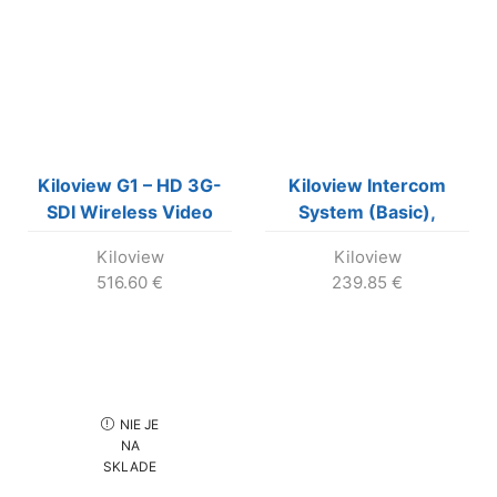
Kiloview G1 – HD 3G-
Kiloview Intercom
SDI Wireless Video
System (Basic),
Encoder, SDI to 4G-
Software-based
Kiloview
Kiloview
LTE
system,
516.60
€
239.85
€
NIE JE
NA
SKLADE