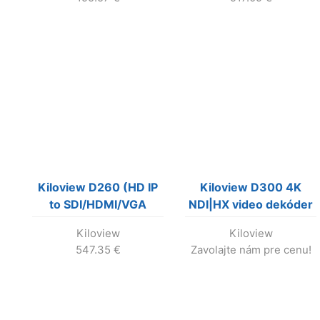
Kiloview D260 (HD IP
Kiloview D300 4K
to SDI/HDMI/VGA
NDI|HX video dekóder
Video Decoder)
do SDI a HDMI
Kiloview
Kiloview
547.35
€
Zavolajte nám pre cenu!