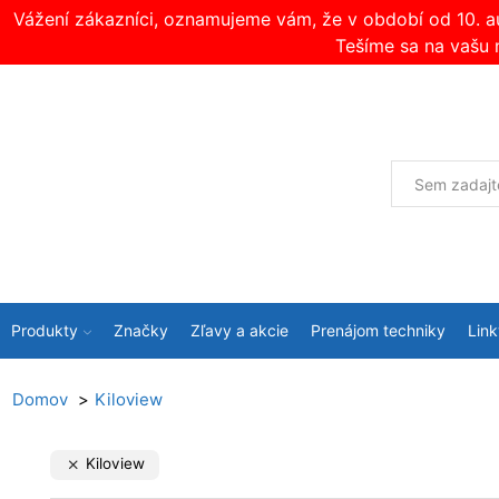
Vážení zákazníci, oznamujeme vám, že v období od 10. 
Tešíme sa na vašu 
Produkty
Značky
Zľavy a akcie
Prenájom techniky
Link
Domov
Kiloview
Kiloview