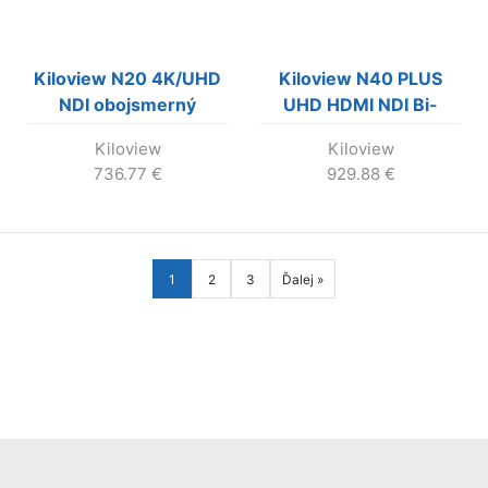
Kiloview N20 4K/UHD
Kiloview N40 PLUS
NDI obojsmerný
UHD HDMI NDI Bi-
prevodník s intercom a
Directional Video
Kiloview
Kiloview
PTZ ………..VÝROBA
Encoder/Decoder
736.77
€
929.88
€
UKONČENÁ...
1
2
3
Ďalej »