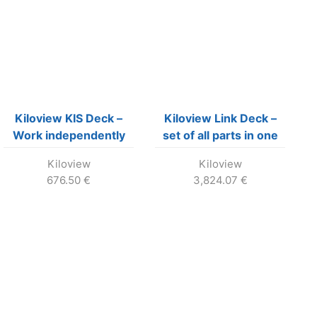
Kiloview KIS Deck –
Kiloview Link Deck –
Work independently
set of all parts in one
via PoE port
package price
Kiloview
Kiloview
676.50
€
3,824.07
€