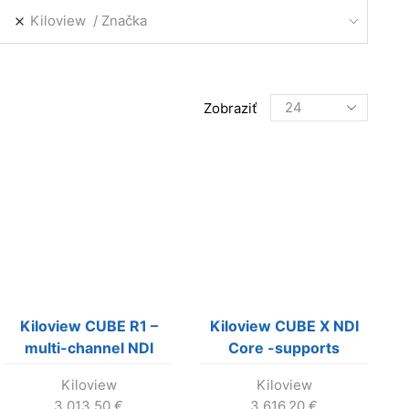
Kiloview
Značka
Products
Zobraziť
per
page
Kiloview CUBE R1 –
Kiloview CUBE X NDI
multi-channel NDI
Core -supports
video recording
seamless switching
Kiloview
Kiloview
3,013.50
€
3,616.20
€