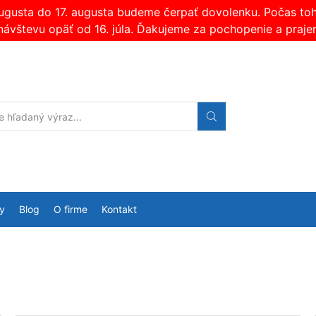
augusta do 17. augusta budeme čerpať dovolenku. Počas t
návštevu opäť od 16. júla. Ďakujeme za pochopenie a praje
Search
input
y
Blog
O firme
Kontakt