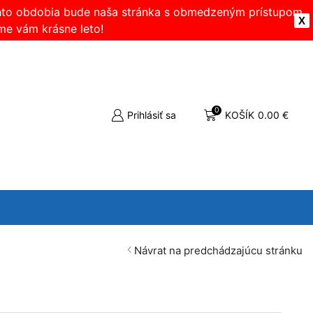
ohto obdobia bude naša stránka s obmedzeným prístupom.
X
me vám krásne leto!
0
Prihlásiť sa
KOŠÍK
0.00
€
Návrat na predchádzajúcu stránku