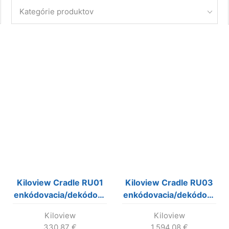
Kategórie produktov
Kiloview Cradle RU01
Kiloview Cradle RU03
enkódovacia/dekódovacia
enkódovacia/dekódovacia
platforma, pre 4
platforma, pre 16
Kiloview
Kiloview
moduly (1RU)
modulov (3RU)
330.87
€
1,594.08
€