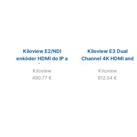
Kiloview E2/NDI
Kiloview E3 Dual
enkóder HDMI do IP a
Channel 4K HDMI and
NDI|HX na
3G-SDI HEVC Video
Kiloview
Kiloview
streamovanie HDMI
Encoder.
490.77
€
612.54
€
signalu na internet