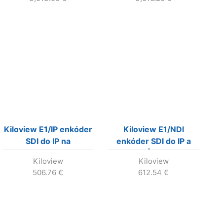
Kiloview E1/IP enkóder
Kiloview E1/NDI
SDI do IP na
enkóder SDI do IP a
streamovanie SDI
NDI|HX na
Kiloview
Kiloview
signalu na internet.
streamovanie SDI
506.76
€
612.54
€
signalu na internet