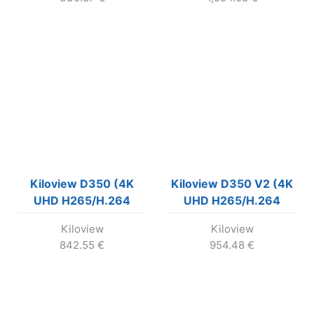
Kiloview D350 (4K
Kiloview D350 V2 (4K
UHD H265/H.264
UHD H265/H.264
Video Decoder)
Video Decoder)
Kiloview
Kiloview
842.55
€
954.48
€