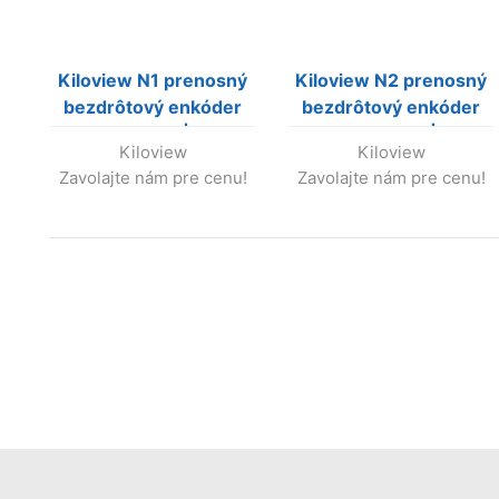
Kiloview N1 prenosný
Kiloview N2 prenosný
bezdrôtový enkóder
bezdrôtový enkóder
SDI do NDI|HX
HDMI do NDI|HX
Kiloview
Kiloview
Zavolajte nám pre cenu!
Zavolajte nám pre cenu!