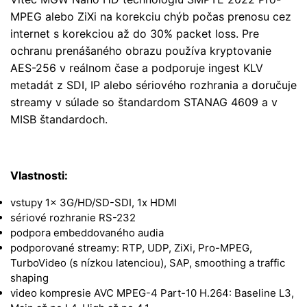
MPEG alebo ZiXi na korekciu chýb počas prenosu cez
internet s korekciou až do 30% packet loss. Pre
ochranu prenášaného obrazu používa kryptovanie
AES-256 v reálnom čase a podporuje ingest KLV
metadát z SDI, IP alebo sériového rozhrania a doručuje
streamy v súlade so štandardom STANAG 4609 a v
MISB štandardoch.
Vlastnosti:
vstupy 1x 3G/HD/SD-SDI, 1x HDMI
sériové rozhranie RS-232
podpora embeddovaného audia
podporované streamy: RTP, UDP, ZiXi, Pro-MPEG,
TurboVideo (s nízkou latenciou), SAP, smoothing a traffic
shaping
video kompresie AVC MPEG-4 Part-10 H.264: Baseline L3,