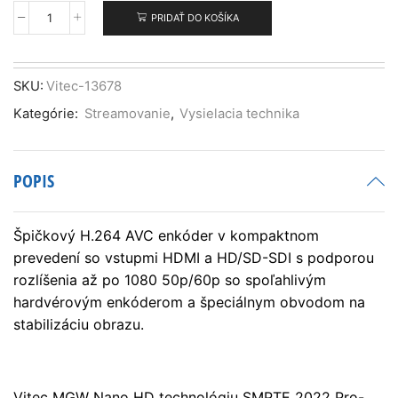
PRIDAŤ DO KOŠÍKA
množstvo
VITEC
MGW
Nano
SKU:
Vitec-13678
HD
Kategórie:
Streamovanie
,
Vysielacia technika
POPIS
Špičkový H.264 AVC enkóder v kompaktnom
prevedení so vstupmi HDMI a HD/SD-SDI s podporou
rozlíšenia až po 1080 50p/60p so spoľahlivým
hardvérovým enkóderom a špeciálnym obvodom na
stabilizáciu obrazu.
Vitec MGW Nano HD technológiu SMPTE 2022 Pro-