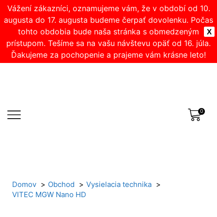
Vážení zákazníci, oznamujeme vám, že v období od 10.
augusta do 17. augusta budeme čerpať dovolenku. Počas
tohto obdobia bude naša stránka s obmedzeným
X
prístupom. Tešíme sa na vašu návštevu opäť od 16. júla.
Ďakujeme za pochopenie a prajeme vám krásne leto!
0
Domov
Obchod
Vysielacia technika
VITEC MGW Nano HD