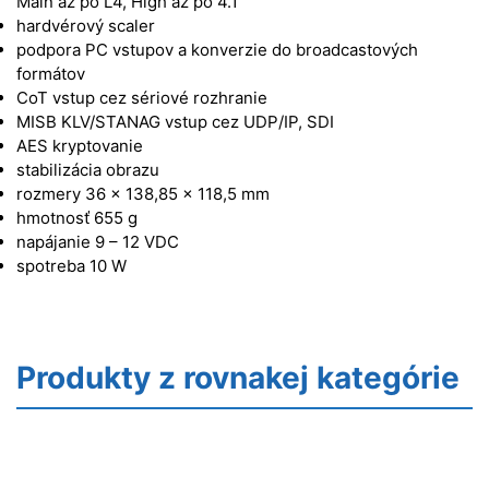
Main až po L4, High až po 4.1
hardvérový scaler
podpora PC vstupov a konverzie do broadcastových
formátov
CoT vstup cez sériové rozhranie
MISB KLV/STANAG vstup cez UDP/IP, SDI
AES kryptovanie
stabilizácia obrazu
rozmery 36 x 138,85 x 118,5 mm
hmotnosť 655 g
napájanie 9 – 12 VDC
spotreba 10 W
Produkty z rovnakej kategórie