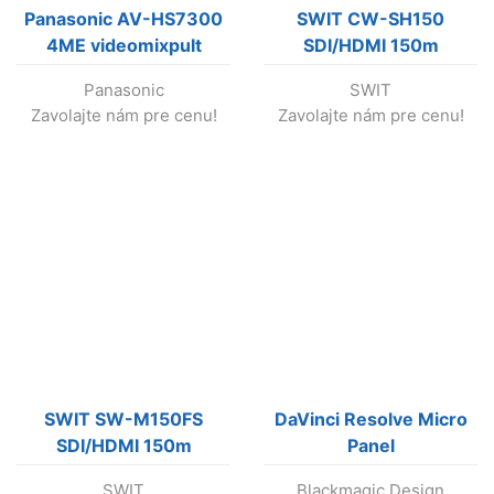
Panasonic AV-HS7300
SWIT CW-SH150
4ME videomixpult
SDI/HDMI 150m
(výroba ukončená !!!)
Wireless System
Panasonic
SWIT
Zavolajte nám pre cenu!
Zavolajte nám pre cenu!
SWIT SW-M150FS
DaVinci Resolve Micro
SDI/HDMI 150m
Panel
Wireless System
SWIT
Blackmagic Design