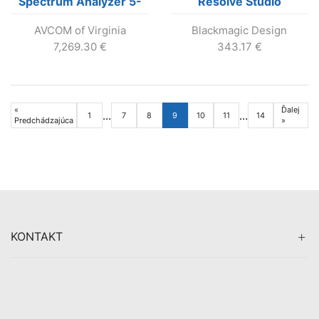
Spectrum Analyzer 5-
Resolve Studio
2500 MHz
AVCOM of Virginia
Blackmagic Design
7,269.30
€
343.17
€
«
Ďalej
…
…
1
7
8
9
10
11
14
Predchádzajúca
»
KONTAKT