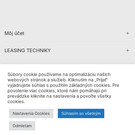
Môj účet
LEASING TECHNIKY
CERTIFIKÁCIA
Súbory cookie používame na optimalizáciu našich
webových stránok a služieb. Kliknutím na „Prijať“
vyjadrujete súhlas s použitím základných cookies. Pre
povolenie viac cookies, ktoré nám pomáhajú pri
prevádzke kliknite na nastavenia a povoľte všetky
Copyright © 2019
AVDigital, s.r.o.
. All Rights Reserved.
cookies.
|
Obchodné pomienky
Tieto internetové stránky používajú súbory cookie. Viac
Nastavenia Cookies
Súhlasím so všetkým
informácií
tu.
Odmietam