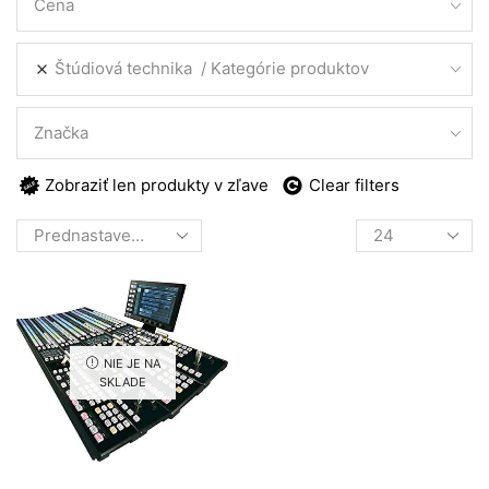
Cena
Štúdiová technika
Kategórie produktov
Značka
Zobraziť len produkty v zľave
Clear filters
Products
per
page
NIE JE NA
SKLADE